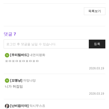
목록보기
댓글
7
댓
등록
글
쓰
우리팀바드
내면의평화
기
ㅍㅁㅍㅁㅍㅁㅍㅁㅍㅁ
2026.03.19
꼬맹냥
까망냐앙
니가 허접임
2026.03.19
난비컵이야
막시무스죠