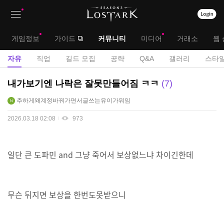
상
대
게임정보
가이드
커뮤니티
미디어
거래소
웹 
단
메
서
자유
직업
길드 모집
공략
Q&A
갤러리
스타일
메
뉴
브
자
내가보기엔 나락은 잘못만들어짐 ㅋㅋ
7
뉴
유
메
추하게왜계정바꿔가면서글쓰는유이가뭐임
게
뉴
시
2026.03.18 02:08
973
판
일단 큰 도파민 and 그냥 죽어서 보상없느냐 차이긴한데
무슨 뒤지면 보상을 한번도못받으니