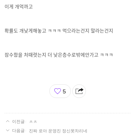
이게 개억까고
확률도 개낮게해놓고 ㅋㅋㅋ 먹으라는건지 말라는건지
잠수함을 처때렷는지 더 낮은층수로밖에안가고 ㅋㅋㅋ
좋
5
아
요
ㅊㅊ
진짜 로아 운영진 정신못차리네