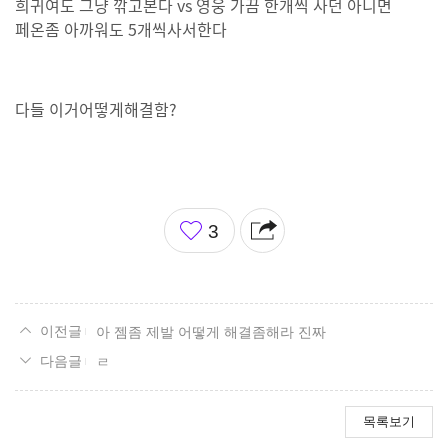
희귀여도 그냥 깎고본다 vs 영웅 가끔 한개씩 사던 아니면
페온좀 아까워도 5개씩사서한다
다들 이거어떻게해결함?
좋
3
아
요
아 젬좀 제발 어떻게 해결좀해라 진짜
ㄹ
목록보기