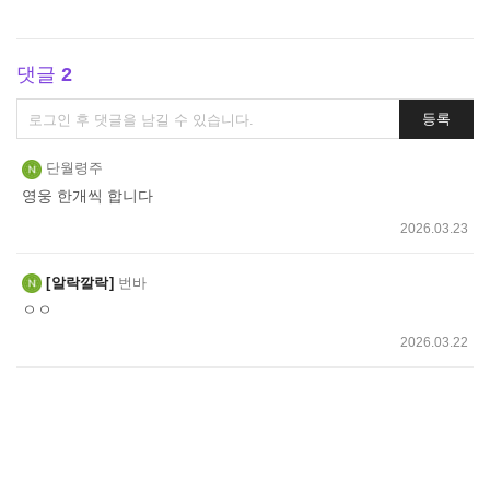
댓글
2
댓
등록
글
쓰
단월령주
기
영웅 한개씩 합니다
2026.03.23
알락깔락
번바
ㅇㅇ
2026.03.22