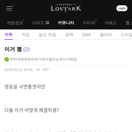
상
대
게임정보
가이드
커뮤니티
미디어
거래소
웹 
단
메
서
자유
직업
길드 모집
공략
Q&A
갤러리
스타일
메
뉴
브
자
이거 젬
2
뉴
유
메
추하게왜계정바꿔가면서글쓰는유이가뭐임
게
뉴
시
2026.03.22 19:45
507
판
영웅을 사면좋겟지만
다들 이거 어떻게 해결하셈?