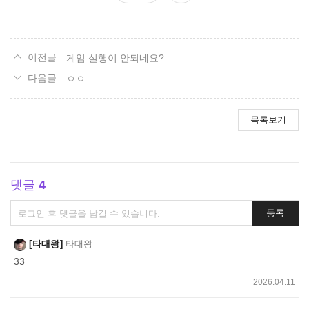
요
게임 실행이 안되네요?
ㅇㅇ
목록보기
댓글
4
댓
등록
글
쓰
타대왕
타대왕
기
33
2026.04.11