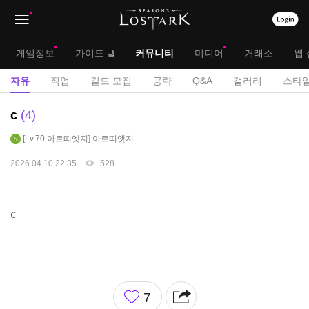
상
대
게임정보
가이드
커뮤니티
미디어
거래소
웹 
단
메
서
자유
직업
길드 모집
공략
Q&A
갤러리
스타일
메
뉴
브
자
c
4
뉴
유
메
Lv.70
아르띠엣지
아르띠엣지
게
뉴
시
2026.04.10 22:35
528
판
c
좋
7
아