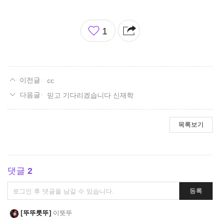
좋
1
아
요
cc
믿고 기다리겠습니다 신재학
목록보기
댓글
2
댓
등록
글
쓰
뚜뚜룻뚜
이뚯뚜
기