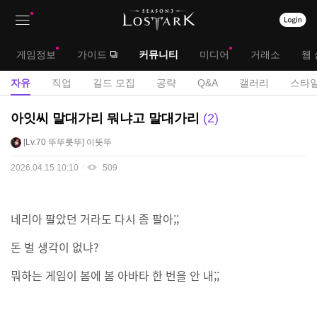
상
대
게임정보
가이드
커뮤니티
미디어
거래소
웹 
단
메
서
자유
직업
길드 모집
공략
Q&A
갤러리
스타일
메
뉴
브
자
아잇씨 말대가리 뭐냐고 말대가리
2
뉴
유
메
Lv.70
뚜뚜룻뚜
이뚯뚜
게
뉴
시
2026.04.15 10:10
509
판
네리아 팔았던 거라도 다시 좀 팔아;;
돈 벌 생각이 없냐?
뭐하는 게임이 봄에 봄 아바타 한 번을 안 내;;