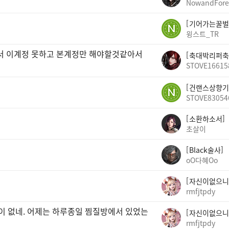
NowandFore
기어가는꿀벌
윙스트_TR
빠서 이계정 못하고 본계정만 해야할것같아서
축대박리퍼축
STOVE16615
건랜스상향기
STOVE83054
소환하소서
초살이
Black술사
oO다혜Oo
자신이없으니
rmfjtpdy
곳이 없네. 어제는 하루종일 찜질방에서 있었는
자신이없으니
rmfjtpdy