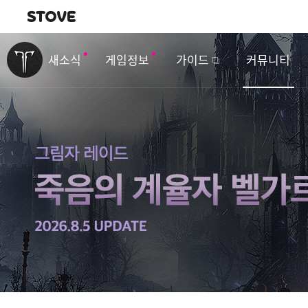
내비게이션
이
벤
새소식
게임정보
가이드
커뮤니티
트
&
업
데
이
트