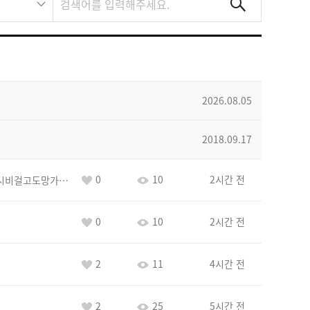
2026.08.05
2018.09.17
0
10
2시간 전
바람아추하게시비걸고도망가냐당당하게글써
0
10
2시간 전
2
11
4시간 전
2
25
5시간 전