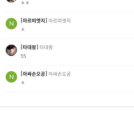
ㅊㅊ
아르띠엣지
아르띠엣지
ㅊ
타대왕
타대왕
55
아싸손오공
아싸손오공
ㅊ