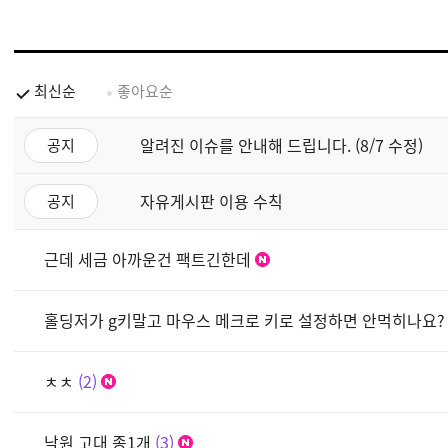
최신순
좋아요순
알려진 이슈를 안내해 드립니다. (8/7 수정)
공지
자유게시판 이용 수칙
공지
근데 세금 아까운건 팩트긴한데
홀딩저가 g키말고 마우스 메크로 키로 설정하면 안먹히나요?
ㅊㅊ
2
낙원 고대 종1개
3