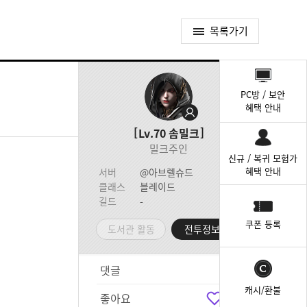
목록가기
퀵
메
PC방 / 보안
뉴
혜택 안내
Lv.70
솜밀크
밀크주인
신규 / 복귀 모험가
혜택 안내
서버
@아브렐슈드
클래스
블레이드
길드
-
쿠폰 등록
도서관 활동
전투정보실
댓글
5
캐시/환불
좋아요
5