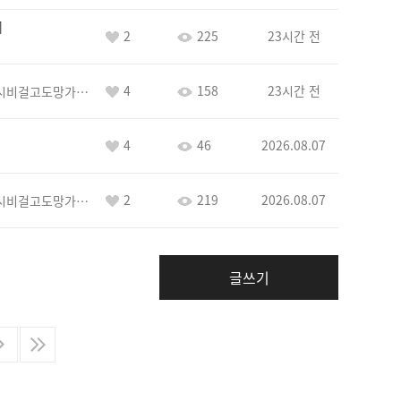
2
225
23시간 전
4
158
23시간 전
바람아추하게시비걸고도망가냐당당하게글써
4
46
2026.08.07
2
219
2026.08.07
바람아추하게시비걸고도망가냐당당하게글써
글쓰기