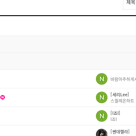
제목
스
트
검
색
세리Lee
스퀄레온하트
l죠l
l죠l
쎈데렐라