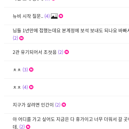
뉴비 시작 질문..
4
님들 1년만에 접했는데요 본계정에 보석 보내도 되나요 바
2
2관 유기되어서 조졋음
2
ㅊㅊ
3
ㅊㅊ
4
지구가 살려면 인간이
2
아 어디를 가고 싶어도 지금은 다 휴가이고 너무 더워서 갈 
데.
2