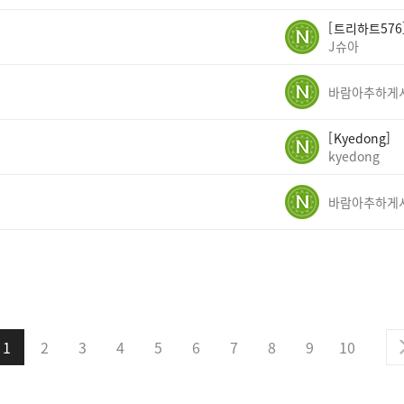
트리하트576
J슈아
Kyedong
kyedong
1
2
3
4
5
6
7
8
9
10