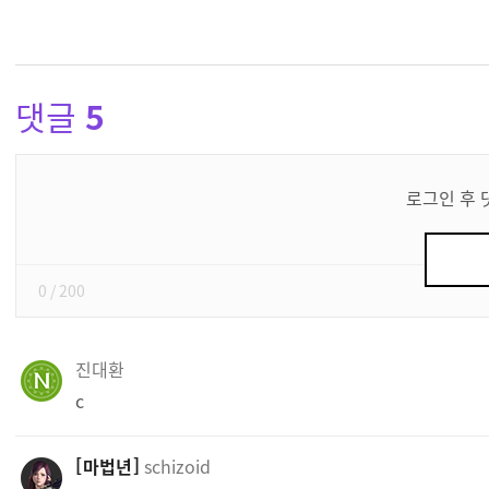
댓글
5
댓
글
로그인 후 
쓰
기
0
/ 200
진대환
c
마법년
schizoid