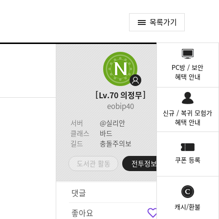
목록가기
퀵
메
PC방 / 보안
뉴
혜택 안내
Lv.70
의정무
eobip40
신규 / 복귀 모험가
혜택 안내
서버
@실리안
클래스
바드
길드
충돌주의보
쿠폰 등록
도서관 활동
전투정보실
댓글
7
캐시/환불
좋아요
5