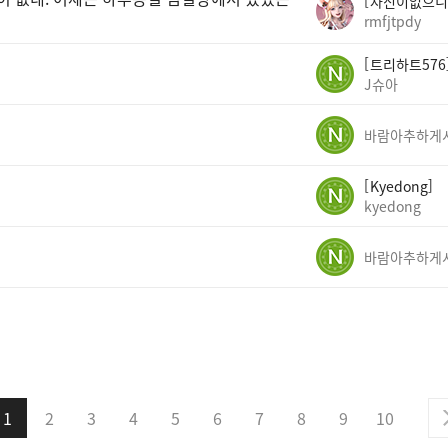
자신이없으니
rmfjtpdy
트리하트576
J슈아
Kyedong
kyedong
1
2
3
4
5
6
7
8
9
10