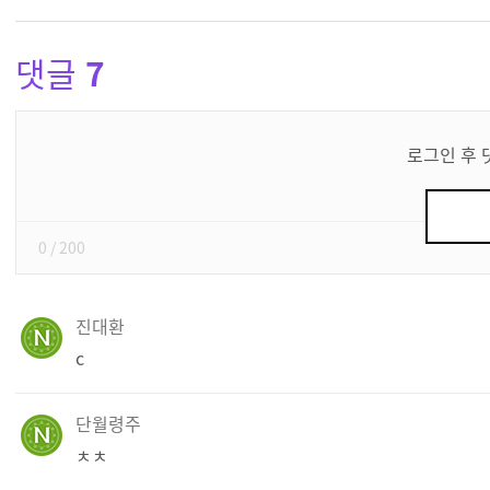
댓글
7
댓
글
로그인 후 
쓰
기
0
/ 200
진대환
c
단월령주
ㅊㅊ