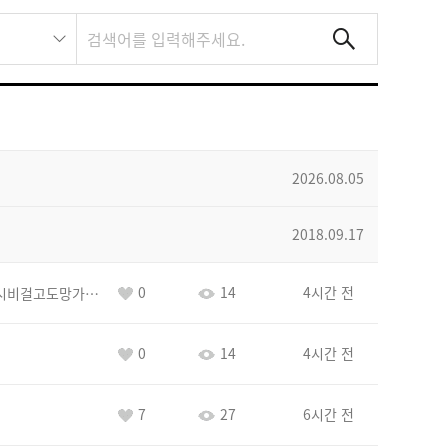
2026.08.05
2018.09.17
0
14
4시간 전
바람아추하게시비걸고도망가냐당당하게글써
0
14
4시간 전
7
27
6시간 전