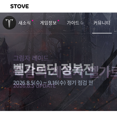
내비게이션
이
벤
새소식
게임정보
가이드
커뮤니티
트
&
업
데
이
트