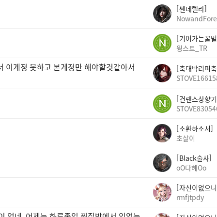
쎈데렐라
NowandFore
기어가는꿀벌
윙스트_TR
빠서 이계정 못하고 본계정만 해야할것같아서
축대박리퍼축
STOVE16615
건랜스상향기
STOVE83054
소환하소서
초살이
Black술사
oO다혜Oo
자신이없으니
rmfjtpdy
곳이 없네. 어제는 하루종일 찜질방에서 있었는