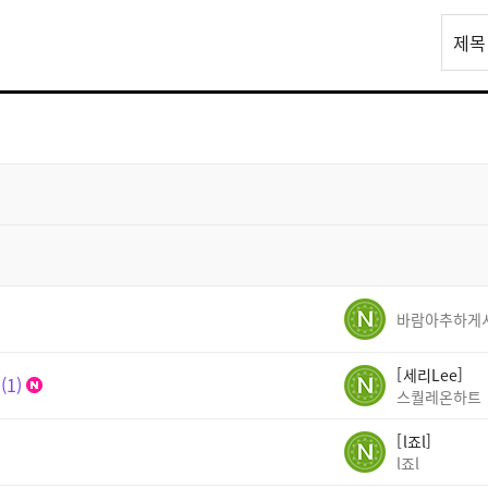
리
제목
스
트
검
색
세리Lee
1
스퀄레온하트
l죠l
l죠l