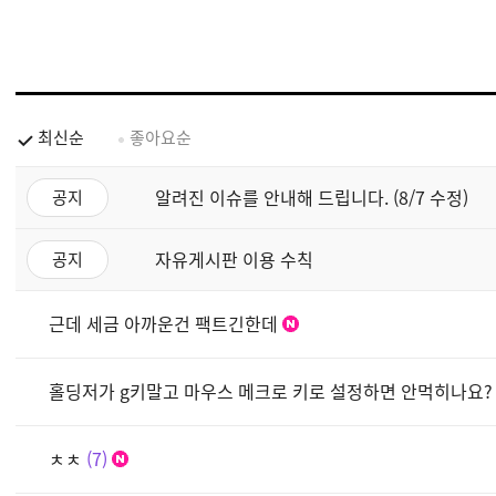
최신순
좋아요순
알려진 이슈를 안내해 드립니다. (8/7 수정)
공지
자유게시판 이용 수칙
공지
근데 세금 아까운건 팩트긴한데
홀딩저가 g키말고 마우스 메크로 키로 설정하면 안먹히나요?
ㅊㅊ
7