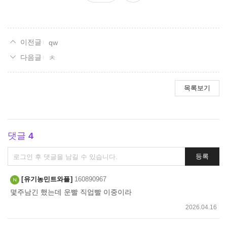
요
qw
ㅊ
목록보기
댓글
4
댓
등록
글
쓰
유기농민트와플
160890967
기
몇주남긴 했는데 운빨 직업빨 이중이라
2026.04.16