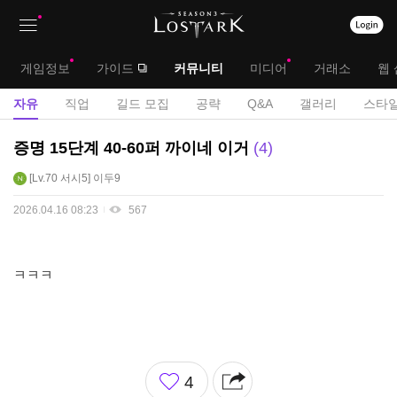
상
대
게임정보
가이드
커뮤니티
미디어
거래소
웹 
단
메
서
자유
직업
길드 모집
공략
Q&A
갤러리
스타일
메
뉴
브
자
증명 15단계 40-60퍼 까이네 이거
4
뉴
유
메
Lv.70
서시5
이두9
게
뉴
시
2026.04.16 08:23
567
판
ㅋㅋㅋ
좋
4
아