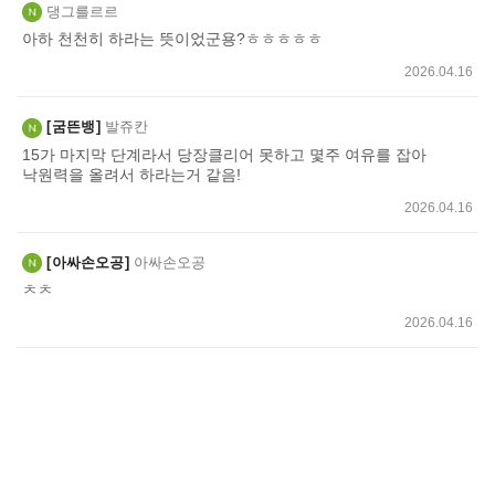
댕그를르르
아하 천천히 하라는 뜻이었군용?ㅎㅎㅎㅎㅎ
2026.04.16
굼뜬뱅
발쥬칸
15가 마지막 단계라서 당장클리어 못하고 몇주 여유를 잡아
낙원력을 올려서 하라는거 같음!
2026.04.16
아싸손오공
아싸손오공
ㅊㅊ
2026.04.16