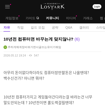
상
대
게임정보
가이드
커뮤니티
미디어
거래소
웹 
단
메
서
자유
직업
길드 모집
공략
Q&A
갤러리
스타일
메
뉴
브
자
10년전 컴퓨터면 바꾸는게 맞지않나?
6
뉴
유
메
추하게왜계정바꿔가면서글쓰는유이가뭐임
게
뉴
시
2026.05.12 19:24
547
판
아무리 돈이없다하더라도 컴퓨터장만할돈은 나올텐데?
백수신건가? 아니면 뭐야?
10년전 컴퓨터가지고 게임돌아간다라는걸 바라는건 너무
말도안되는데 ? 10년전이면 롤도렉걸릴텐데?