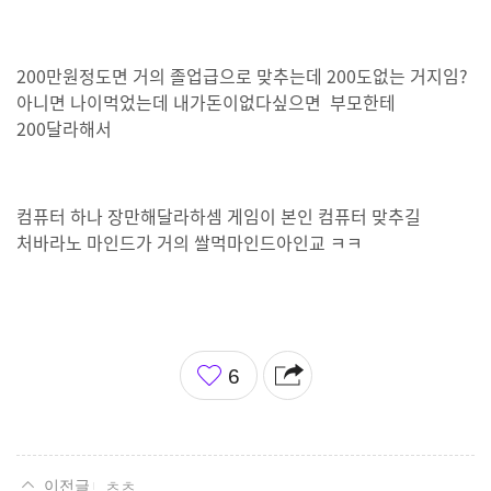
200만원정도면 거의 졸업급으로 맞추는데 200도없는 거지임?
아니면 나이먹었는데 내가돈이없다싶으면 부모한테
200달라해서
컴퓨터 하나 장만해달라하셈 게임이 본인 컴퓨터 맞추길
처바라노 마인드가 거의 쌀먹마인드아인교 ㅋㅋ
좋
6
아
요
ㅊㅊ