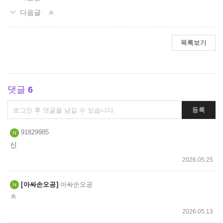
ㅊ
목록보기
댓글
6
댓
등록
글
쓰
91829985
기
신
2026.05.25
아싸손오공
아싸손오공
ㅊ
2026.05.13