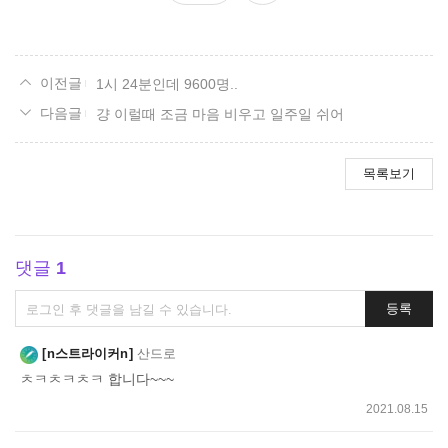
요
1시 24분인데 9600명..
걍 이럴때 조금 마음 비우고 일주일 쉬어
목록보기
댓글
1
댓
등록
글
쓰
n스트라이커n
산드로
기
ㅊㅋㅊㅋㅊㅋ 합니다~~~
2021.08.15