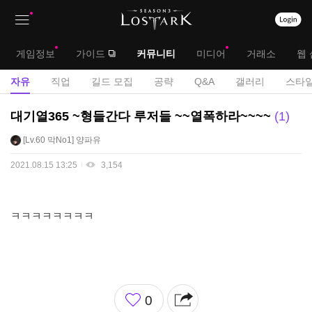
상
대
게임정보
가이드
커뮤니티
미디어
거래소
웹 
단
메
서
자유
직업
길드 모집
공략
Q&A
갤러리
스타일
메
뉴
브
자
대기열365 ~형들간다 루저들 ~~열폭하라~~~~
1
뉴
유
메
Lv.60
막No1
양파유
게
뉴
시
2021.08.15 13:25
3,154
판
ㅋㅋㅋㅋㅋㅋㅋㅋ
좋
0
아