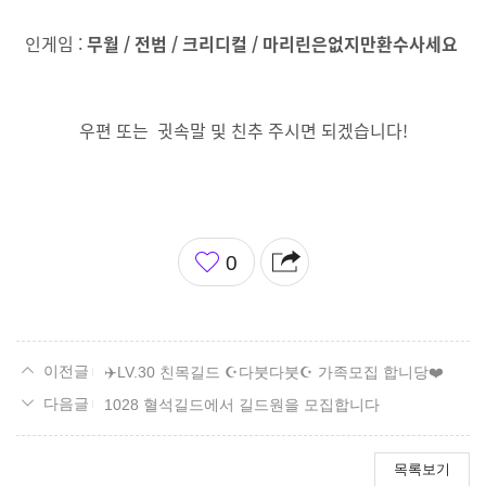
인게임 :
무월 /
전범 / 크리디컬 / 마리린은없지만환수사세요
우편 또는 귓속말 및 친추 주시면 되겠습니다!
좋
0
아
요
✈️LV.30 친목길드 ☪️다붓다붓☪️ 가족모집 합니당❤️
1028 혈석길드에서 길드원을 모집합니다
목록보기