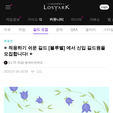
상
대
게임정보
가이드
커뮤니티
미디어
거래소
웹 
단
메
서
자유
직업
길드 모집
공략
Q&A
갤러리
스타일
메
뉴
브
길
루페온
뉴
드
메
⭐ 적응하기 쉬운 길드 [블루벨] 에서 신입 길드원을
모
모집합니다! ⭐
뉴
집
게
Lv.70
과검
응애리퍼에요
시
2025.07.09 18:59
121
판