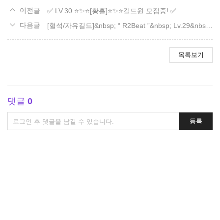
✅ LV.30 ⭐✨⭐[황홀]⭐✨⭐길드원 모집중! ✅
[혈석/자유길드]&nbsp; “ R2Beat ”&nbsp; Lv.29&nbsp; 기여100&nbsp; 상점 Lv. Max
목록보기
댓글
0
댓
등록
글
쓰
기