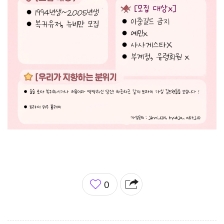
좋
0
아
요