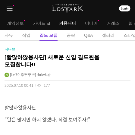
상
대
게임정보
가이드
커뮤니티
미디어
거래소
웹 
단
메
서
자유
직업
길드 모집
공략
Q&A
갤러리
스타일
메
뉴
브
길
니나브
뉴
드
메
[할많하않용사단] 새로운 신입 길드원을
모
모집합니다!!
뉴
집
게
Lv.70
후뿌뿌쁘
rhrkvkejr
시
2025.07.10 00:41
177
판
할많하않용사단
"말은 많지만 하지 않겠다. 직접 보여주자!"