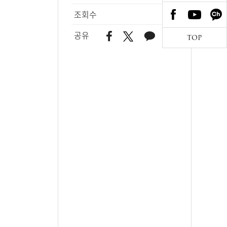
조회수
132
공유
TOP