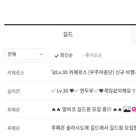
길드
전체
최신순
좋아요순
🚀Lv.30 카제로스 [우주야옹단] 신규 비
카제로스
✅ Lv.30 💖✅ 연두부 ✅💖게임같이해요 !!
실리안
🔥🔥 말비코 길드원 모집 중!!! 🔥🔥
루페온
루페온 솔라시도레 길드에서 길드원 모집합
루페온