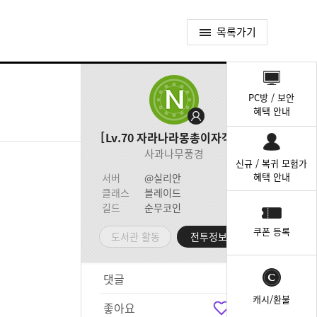
목록가기
퀵
메
PC방 / 보안
뉴
혜택 안내
Lv.70
자라나라몽총이자객님
사과나무풍경
신규 / 복귀 모험가
혜택 안내
서버
@실리안
클래스
블레이드
길드
순무코인
쿠폰 등록
도서관 활동
전투정보실
댓글
1
캐시/환불
좋아요
1