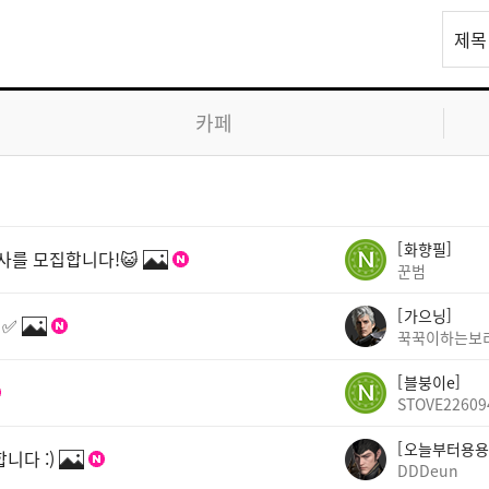
리
제목
스
트
검
카페
색
화향필
행사를 모집합니다!😺
꾼범
가으닝
 ✅
꾹꾹이하는보
블붕이e
STOVE22609
오늘부터용용
니다 :)
DDDeun