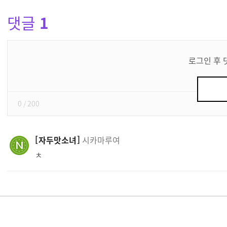
댓글
1
댓
글
로그인 후 
쓰
기
0
/ 200
자두맛소녀
시카마루여
ㅊ