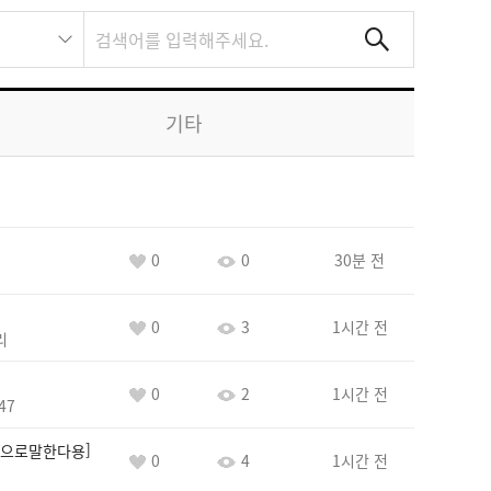
기타
0
0
30분 전
0
3
1시간 전
리
0
2
1시간 전
47
으로말한다용
0
4
1시간 전