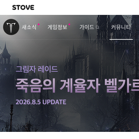
내비게이션
이
벤
새소식
게임정보
가이드
커뮤니티
트
&
업
데
이
트