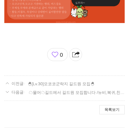
좋
0
아
요
🐣[Lv.30]모코코군락지 길드원 모집🐣
☁물어☁길드에서 길드원 모집합니다 /뉴비,복귀,친목,친구,직장인 환영
목록보기