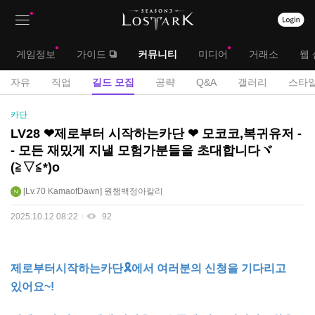
상
대
게임정보
가이드
커뮤니티
미디어
거래소
웹 
단
메
서
자유
직업
길드 모집
공략
Q&A
갤러리
스타일
메
뉴
브
길
카단
뉴
드
메
LV28 ❤제로부터 시작하는카단 ❤ 모코코,복귀유저 -
모
- 모든 재밌게 지낼 모험가분들을 초대합니다ヾ
뉴
집
(≧▽≦*)o
게
시
Lv.70
KamaofDawn
원챔백정아칼리
판
2025.10.12 08:22
92
제
로부터시작하는카단🎗에서 여러분의 신청을 기다리고
있어요~!