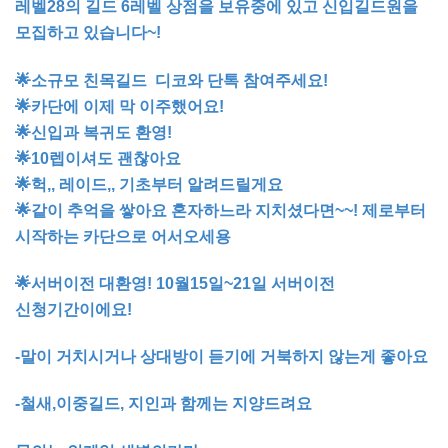
레벨28의 길드 6레벨 상점을 보유중에 있고 신입길드원을
모집하고 있습니다~!
🌟소규모 친목길드 디코와 단톡 참여주세요!
🌟카단에 이제 막 이주했어요!
🌟신입과 복귀도 환영!
🌟10렙이셔도 괜찮아요
🌟헉,, 레이드,, 기초부터 알려드릴게요
🌟같이 추억을 쌓아요 혼자하느라 지치셨다면~~! 제로부터
시작하는 카단으로 어서오세용
🌟서버이전 대환영! 10월15일~21일 서버이전
신청기간이에요!
-말이 거치시거나 상대방이 듣기에 거북하지 않는게 좋아요
-철새,이중길드, 지인과 함께는 지양드려요