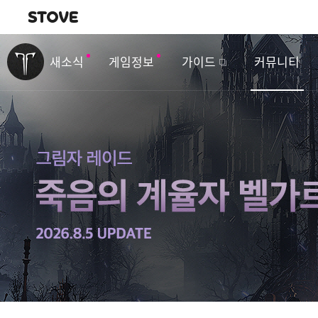
내비게이션
이
벤
새소식
게임정보
가이드
커뮤니티
트
&
업
데
이
트