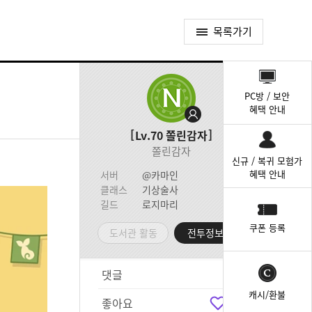
목록가기
퀵
메
PC방 / 보안
뉴
혜택 안내
Lv.70
쫄린감자
쫄린감자
신규 / 복귀 모험가
혜택 안내
서버
@카마인
클래스
기상술사
길드
로지마리
쿠폰 등록
도서관 활동
전투정보실
댓글
2
캐시/환불
좋아요
1