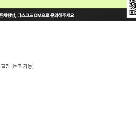
 필참 (듣코 가능)