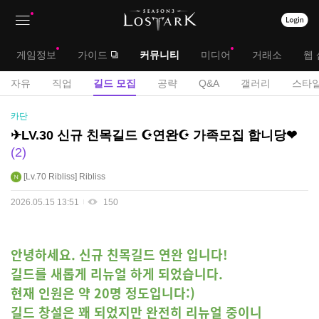
상
대
게임정보
가이드
커뮤니티
미디어
거래소
웹 
단
메
서
자유
직업
길드 모집
공략
Q&A
갤러리
스타일
메
뉴
브
길
카단
뉴
드
메
✈LV.30 신규 친목길드 ☪연완☪ 가족모집 합니당❤
모
2
뉴
집
게
Lv.70
Ribliss
Ribliss
시
2026.05.15 13:51
150
판
안녕하세요. 신규 친목길드 연완 입니다!
길드를 새롭게 리뉴얼 하게 되었습니다.
현재 인원은 약 20명 정도입니다:)
길드 창설은 꽤 되었지만 완전히 리뉴얼 중이니