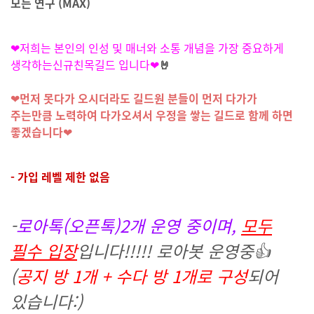
모든 연구 (MAX)
❤저희는 본인의 인성 및
매너와 소통 개념을 가장 중요하게
생각하는신규친목길드 입니다❤
🤘
❤
먼저 못다가 오시더라도 길드원 분들이 먼저 다가가
주는만큼
노력하여 다가오셔서 우정을 쌓는 길드로 함께 하면
좋겠습니다
❤
- 가입 레벨 제한 없음
-
로아톡(오픈톡)2개 운영 중이며,
모두
필수 입장
입니다!!!!! 로아봇 운영중👍
(
공지 방 1개 + 수다 방 1개로 구성
되어
있습니다:)