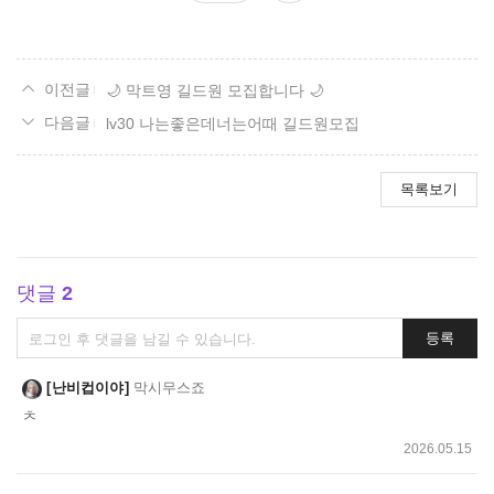
요
🌙 막트영 길드원 모집합니다 🌙
lv30 나는좋은데너는어때 길드원모집
목록보기
댓글
2
댓
등록
글
쓰
난비컵이야
막시무스죠
기
ㅊ
2026.05.15