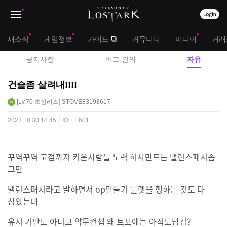
상
대
새소식
게임정보
가이드
커뮤니티
미디어
거래
단
메
서
공지사항
버그 건의
자유
메
뉴
브
테
건슬좀 살려내!!!!
뉴
스
메
Lv.70
초심리스
STOVE83198617
터
뉴
자
2023.10.30 18:45
1,601
유
게
시
꾸역꾸역 고점까지 키운사람들 노력 허사만드는 밸런스패치좀
판
그만
밸런스패치라고 말하면서 op만들기 룰렛을 행하는 것도 다
참았는데
유저 기만도 아니고 약무컨셉 왜 트포에는 아직도남김?