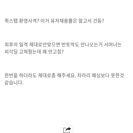
퀵스탭 환영사격? 이거 유저채용률은 알고서 건듬?
최후의 일격 제대로안맞으면 반토막도 안나오는거 서머너는
외각딜 고쳐줬는데 왜 안고침?
한번을 하더라도 제대로좀 해주세요. 차라리 패싱보다 못한것
같습니다.