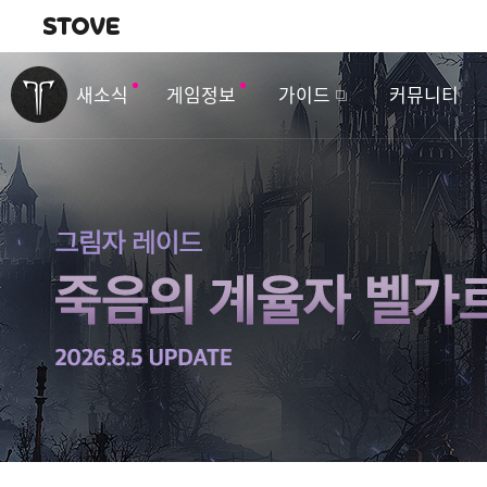
내비게이션
이
벤
새소식
게임정보
가이드
커뮤니티
트
&
업
데
이
트