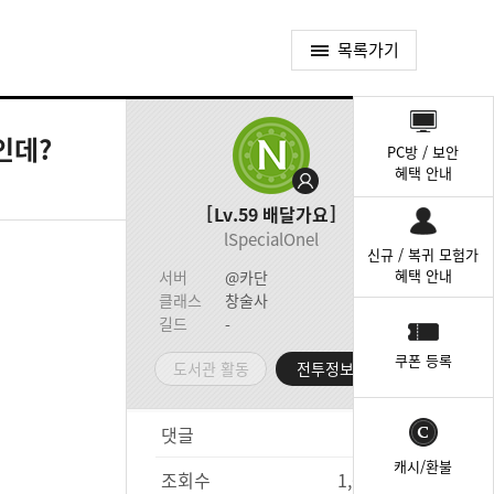
목록가기
퀵
메
인데?
PC방 / 보안
뉴
혜택 안내
Lv.59
배달가요
lSpecialOnel
신규 / 복귀 모험가
혜택 안내
서버
@카단
클래스
창술사
길드
-
쿠폰 등록
도서관 활동
전투정보실
댓글
0
캐시/환불
조회수
1,691