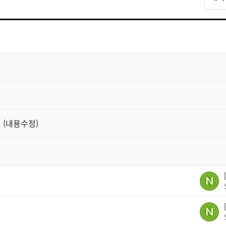
스
트
검
색
내
 (내용수정)