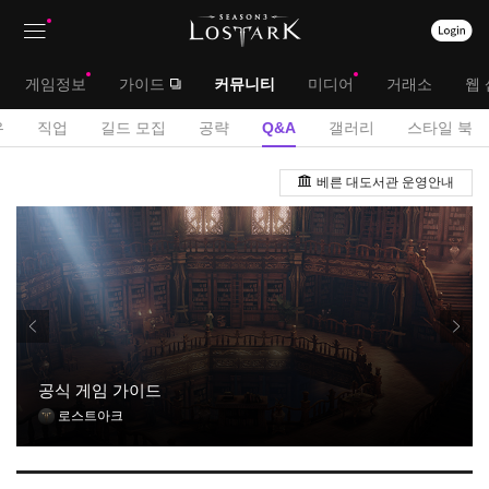
상
대
게임정보
가이드
커뮤니티
미디어
거래소
웹 
단
메
서
유
직업
길드 모집
공략
Q&A
갤러리
스타일 북
메
뉴
브
Q
뉴
베른 대도서관 운영안내
&
메
A
뉴
게
시
판
공식 게임 가이드
로스트아크