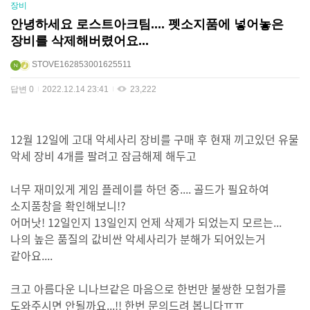
장비
안녕하세요 로스트아크팀.... 펫소지품에 넣어놓은
장비를 삭제해버렸어요...
STOVE162853001625511
답변
0
2022.12.14 23:41
23,222
12월 12일에 고대 악세사리 장비를 구매 후 현재 끼고있던 유물
악세 장비 4개를 팔려고 잠금해제 해두고
너무 재미있게 게임 플레이를 하던 중.... 골드가 필요하여
소지품창을 확인해보니!?
어머낫! 12일인지 13일인지 언제 삭제가 되었는지 모르는...
나의 높은 품질의 값비싼 악세사리가 분해가 되어있는거
같아요....
크고 아름다운 니나브같은 마음으로 한번만 불쌍한 모험가를
도와주시면 안될까요...!! 한번 문의드려 봅니다ㅠㅠ