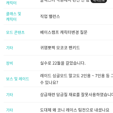
캐릭터
클래스 및
직업 밸런스
캐릭터
베이스캠프 캐릭터변경 질문
모드 콘텐츠
귀염뽀짝 모코코 팬키드
기타
실수로 22돌을 갈았습니다.
장비
레이드 싱글모드 말고도 2인용 ~ 7인용 등
보스 및 레이드
수 있나요?
상급재련 담금질 재료를 잘못사용하였습니다 .
기타
도대체 왜 코니 레이스 팀전으로 내셨나요
기타