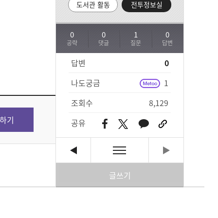
도서관 활동
전투정보실
0
0
1
0
공략
댓글
질문
답변
답변
0
나도궁금
1
조회수
8,129
하기
공유
글쓰기