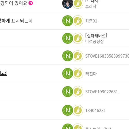
트라샤
변경되어 있어요
트라샤
이상하게 표시되는데
최준91
실타래버섯
버섯공장장
STOVE1683358399973
뽝친다
STOVE199022681
134046281