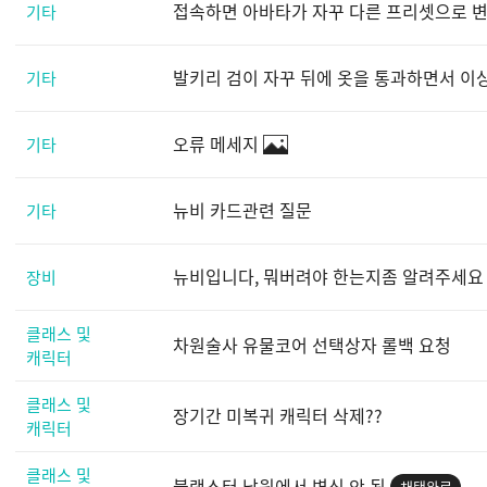
접속하면 아바타가 자꾸 다른 프리셋으로 
기타
발키리 검이 자꾸 뒤에 옷을 통과하면서 
기타
오류 메세지
기타
뉴비 카드관련 질문
기타
뉴비입니다, 뭐버려야 한는지좀 알려주세요
장비
클래스 및
차원술사 유물코어 선택상자 롤백 요청
캐릭터
클래스 및
장기간 미복귀 캐릭터 삭제??
캐릭터
클래스 및
블랙스터 낙원에서 변신 안 됨
채택완료