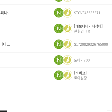
되나.
STOVE45635371
얘보다내가더작아
한휘영_TR
다...
S1720829326765000
도아가700
비버쬬
로아심장