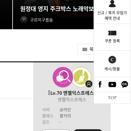
원정대 영지 주크박스 노래악보 획득처
신규 / 복귀 모험가
혜택 안내
구르미구름솜
쿠폰 등록
목록가기
캐시/환불
Lv.70
엔젤익스프레스
TOP
엔젤익스프레스
서버
@카단
클래스
발키리
길드
-