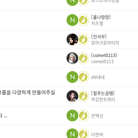
로스트아크정철
홀나땅땅
치즈잼
인서우
로아크로아티아
comet0213
comet0213
dd네네
 그룹을 다양하게 만들어주실
힐주는곰탱
막강한트위티
..
은택신
다란마