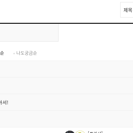
리
제목
스
트
검
색
순
나도궁금순
아서!