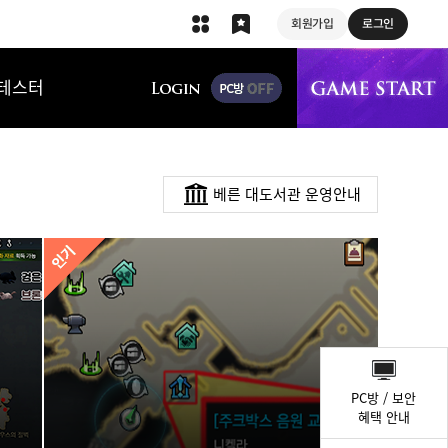
회원가입
로그인
상단 메뉴
테스터
베른 대도서관 운영안내
퀵
메
PC방 / 보안
뉴
혜택 안내