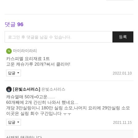
댓글
96
댓
등록
글
쓰
마이라이라리
기
카스피엘 요리재료 1트
고운 캐슈가루 20개?써서 클리어!
답글
2022.01.10
은빛소서러스
은빛소서리스
캐슈열매 50개=0고운......
60개째에 2개 간신히 나와서 했네요...
개당 3만실링이니 180만 실링 소모,나머지 요리에 29만실링 소모
이곳은 실링 회수 구간입니다 ㅜㅜ
답글
2021.11.15
삭제된 댓글입니다.