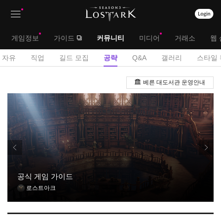
상
대
게임정보
가이드
커뮤니티
미디어
거래소
웹 
단
메
서
자유
직업
길드 모집
공략
Q&A
갤러리
스타일 
메
뉴
브
공
뉴
베른 대도서관 운영안내
략
메
게
뉴
시
판
공식 게임 가이드
로스트아크