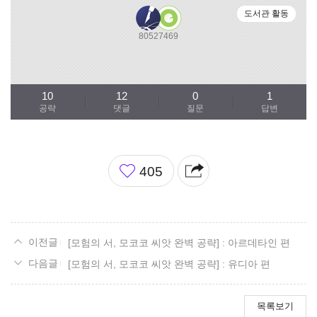
도서관 활동
80527469
10
12
0
1
공략
댓글
질문
답변
좋
405
아
요
[모험의 서, 모코코 씨앗 완벽 공략] : 아르데타인 편
[모험의 서, 모코코 씨앗 완벽 공략] : 유디아 편
목록보기