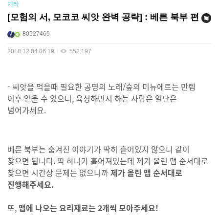
기타
[모험의 서, 모코코 씨앗 완벽 공략] : 베른 북부 편
80527469
2018.12.04 06:19
552,197
- 씨앗을 먹을때 필요한 공명의 노래/숲의 미뉴에트는 만렙
이후 얻을 수 있으니, 육성하면서 하는 사람은 일단은
넘어가세요.
베른
북부는 숨겨진 이야기가 딱히 흩어있지 않으니 같이
찾으면 됩니다. 딱 하나가 흩어져있는데 제가 올린 맵 순서대로
찾으면 시간상 문제는 없으니까
제가 올린 맵 순서대로
진행해주세요.
또,
맵에 나오는 요리재료는
2개씩
모아주세요!