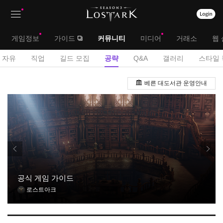
상
대
게임정보
가이드
커뮤니티
미디어
거래소
웹 
단
메
서
자유
직업
길드 모집
공략
Q&A
갤러리
스타일 
메
뉴
브
공
뉴
베른 대도서관 운영안내
략
메
게
뉴
시
판
공식 게임 가이드
로스트아크