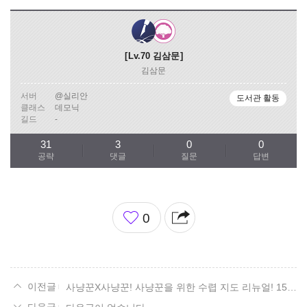
Lv.70
김삼문
김삼문
서버
@실리안
도서관 활동
클래스
데모닉
길드
-
31
3
0
0
공략
댓글
질문
답변
좋
0
아
요
사냥꾼X사냥꾼! 사냥꾼을 위한 수렵 지도 리뉴얼! 15. 볼다이크 편.