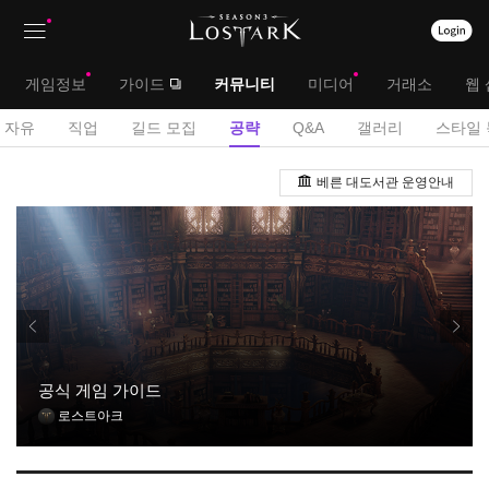
상
대
게임정보
가이드
커뮤니티
미디어
거래소
웹 
단
메
서
자유
직업
길드 모집
공략
Q&A
갤러리
스타일 
메
뉴
브
공
뉴
베른 대도서관 운영안내
략
메
게
뉴
시
판
공식 게임 가이드
로스트아크