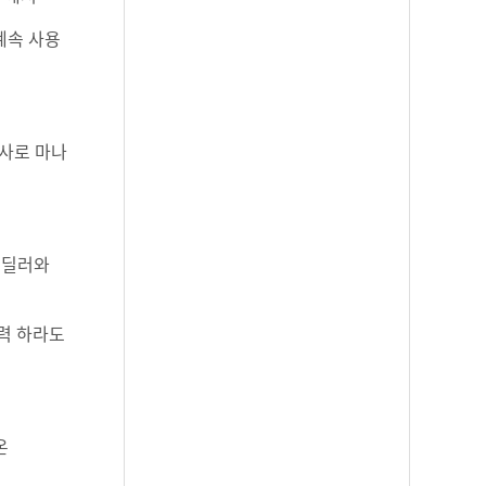
계속 사용
난사로 마나
 딜러와
무력 하라도
온