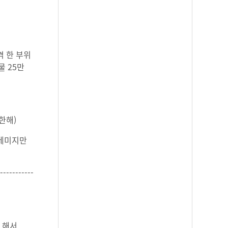
격 한 부위
물 25만
한해)
 데미지만
-----------
 해서