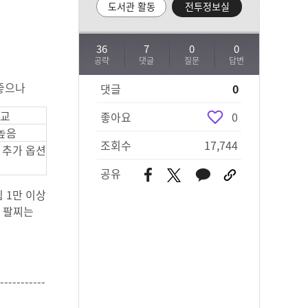
도서관 활동
전투정보실
36
7
0
0
공략
댓글
질문
답변
 좋으나
댓글
0
교
좋아요
0
0높음
조회수
17,744
 추가 옵션
공유
 1만 이상
어 팔찌는
-----------