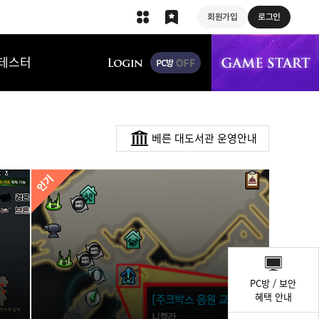
회원가입
로그인
상단 메뉴
테스터
베른 대도서관 운영안내
퀵
메
PC방 / 보안
뉴
혜택 안내