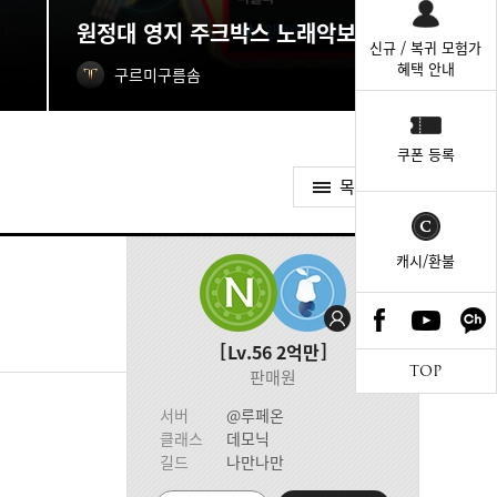
원정대 영지 주크박스 노래악보 획득처
신규 / 복귀 모험가
혜택 안내
구르미구름솜
쿠폰 등록
목록가기
캐시/환불
Lv.56
2억만
TOP
판매원
서버
@루페온
클래스
데모닉
길드
나만나만