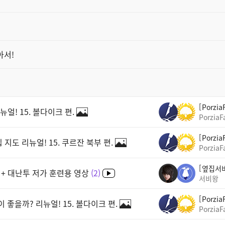
아서!
Porzia
얼! 15. 볼다이크 편.
PorziaF
Porzia
도 리뉴얼! 15. 쿠르잔 북부 편.
PorziaF
옆집서
 + 대난투 저가 훈련용 영상
2
서비왕
Porzia
 좋을까? 리뉴얼! 15. 볼다이크 편.
PorziaF