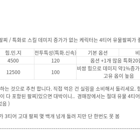
대 팔찌 / 특화로 스킬 데미지 증가가 없는 케릭터는 4티어 유물팔찌가
힘.민.지
전투특성(특화.신속)
기본 옵션
비
4500
120
옵션 +1개 많음 특화2
비쌈 힘으로 데미지 약1%증가
12500
100
고유 옵이 높음
하는 것으로 추천 합니다. 직접 먹은 건 실링을 소비해서 돌리세요. 힘
옵이 다 포함된 팔찌)있으면 대박이니.. 경매장에서는 절대 유물 4티
없음 )
3티어 고대 팔찌 몇 백개 넘개 돌려 지만 단 한번도 못 봄
---------------------------------------------------------------------------