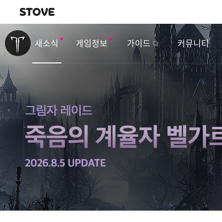
내비게이션
이
벤
새소식
게임정보
가이드
커뮤니티
트
&
업
데
이
트