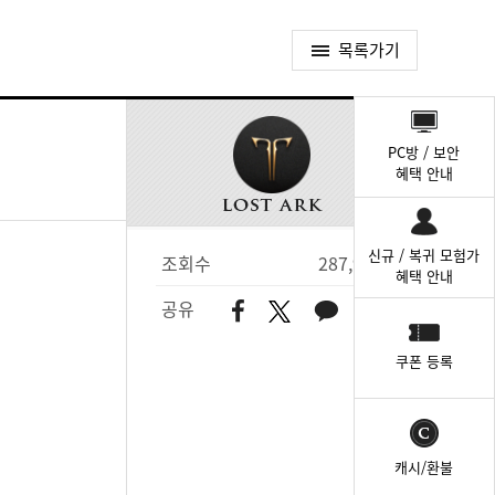
목록가기
퀵
메
PC방 / 보안
뉴
혜택 안내
신규 / 복귀 모험가
조회수
287,931
혜택 안내
공유
쿠폰 등록
캐시/환불