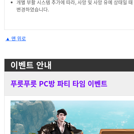
개별 부활 시스템 추가에 따라, 사망 및 사망 유예 상태일 때
변경하였습니다.
#anchor-1725940710576
▲ 맨 위로
이벤트 안내
푸릇푸릇 PC방 파티 타임 이벤트