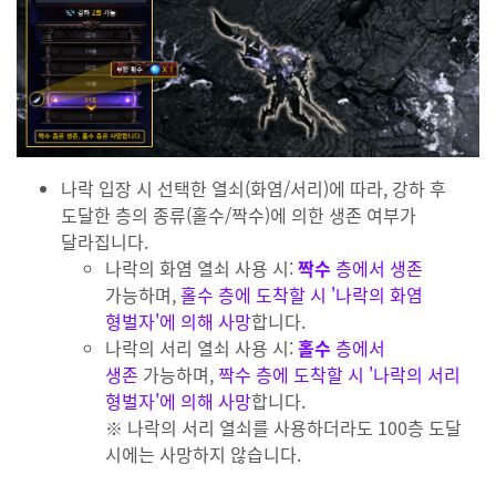
나락 입장 시 선택한 열쇠(화염/서리)에 따라, 강하 후
도달한 층의 종류(홀수/짝수)에 의한 생존 여부가
달라집니다.
나락의 화염 열쇠 사용 시:
짝수
층에서 생존
가능하며,
홀수 층에 도착할 시 '나락의 화염
형벌자'에 의해 사망
합니다.
나락의 서리 열쇠 사용 시:
홀수
층에서
생존
가능하며,
짝수 층에 도착할 시 '나락의 서리
형벌자'에 의해 사망
합니다.
※ 나락의 서리 열쇠를 사용하더라도 100층 도달
시에는 사망하지 않습니다.