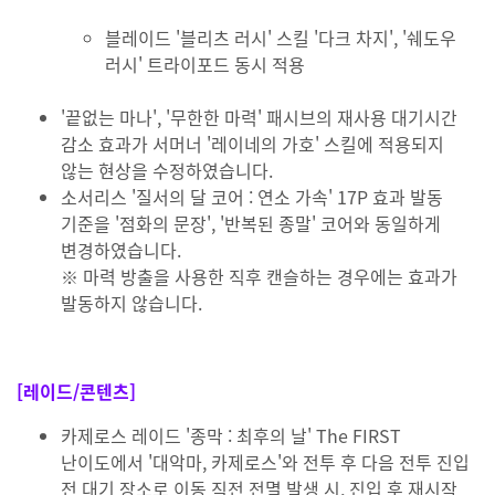
블레이드 '블리츠 러시' 스킬 '다크 차지', '쉐도우
러시' 트라이포드 동시 적용
'끝없는 마나', '무한한 마력' 패시브의 재사용 대기시간
감소 효과가 서머너 '레이네의 가호' 스킬에 적용되지
않는 현상을 수정하였습니다.
소서리스 '질서의 달 코어 : 연소 가속' 17P 효과 발동
기준을 '점화의 문장', '반복된 종말' 코어와 동일하게
변경하였습니다.
※ 마력 방출을 사용한 직후 캔슬하는 경우에는 효과가
발동하지 않습니다.
[레이드/콘텐츠]
카제로스 레이드 '종막 : 최후의 날' The FIRST
난이도에서 '대악마, 카제로스'와 전투 후 다음 전투 진입
전 대기 장소로 이동 직전 전멸 발생 시, 진입 후 재시작