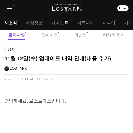
상
대
새소식
게임정보
가이드
커뮤니티
미디어
거래
단
메
서
공지사항
업데이트
이벤트
리샤의 편지
메
뉴
브
공
뉴
공지
지
메
11월 12일(수) 업데이트 내역 안내(내용 추가)
사
뉴
항
LOST ARK
2025.11.12 00:59
232,168
안녕하세요, 로스트아크입니다.