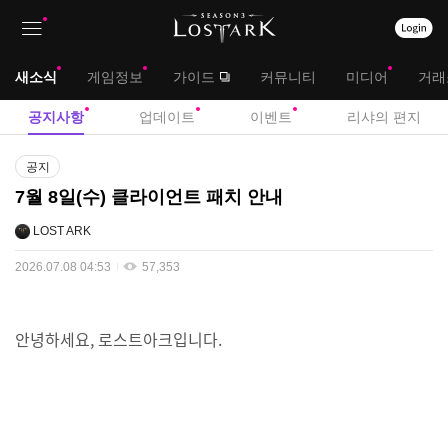
상
대
새소식
게임정보
가이드
커뮤니티
미디어
거래
단
메
서
공지사항
업데이트
이벤트
리샤의 편지
메
뉴
브
공
뉴
공지
지
메
7월 8일(수) 클라이언트 패치 안내
사
뉴
항
LOST ARK
2026.07.08 04:53
57,353
안녕하세요, 로스트아크입니다.