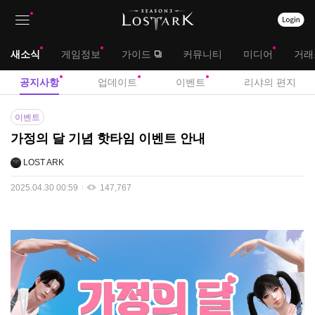
상
대
새소식
게임정보
가이드
커뮤니티
미디어
거래
단
메
서
공지사항
업데이트
이벤트
리샤의 편지
메
뉴
브
공
뉴
이벤트
지
메
가정의 달 기념 핫타임 이벤트 안내
사
뉴
항
LOST ARK
2025.04.30 00:59
147,767