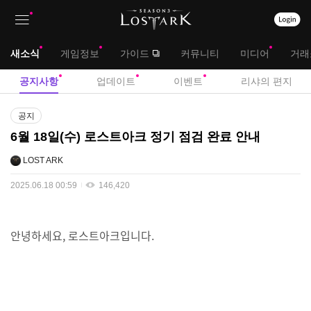
상
대
새소식
게임정보
가이드
커뮤니티
미디어
거래
단
메
서
공지사항
업데이트
이벤트
리샤의 편지
메
뉴
브
공
뉴
공지
지
메
6월 18일(수) 로스트아크 정기 점검 완료 안내
사
뉴
항
LOST ARK
2025.06.18 00:59
146,420
안녕하세요, 로스트아크입니다.