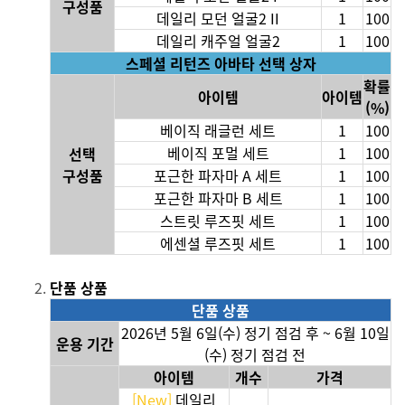
구성품
데일리 모던 얼굴2 II
1
100
데일리 캐주얼 얼굴2
1
100
스페셜 리턴즈 아바타 선택 상자
확률
아이템
아이템
(%)
베이직 래글런 세트
1
100
베이직 포멀 세트
1
100
선택
구성품
포근한 파자마 A 세트
1
100
포근한 파자마 B 세트
1
100
스트릿 루즈핏 세트
1
100
에센셜 루즈핏 세트
1
100
단품 상품
단품 상품
2026년 5월 6일(수) 정기 점검 후
~ 6월 10일
운용 기간
(수) 정기 점검 전
아이템
개수
가격
[New]
데일리