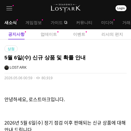
상
대
새소식
게임정보
가이드
커뮤니티
미디어
거래
단
메
서
공지사항
업데이트
이벤트
리샤의 편지
메
뉴
브
공
뉴
상점
지
메
5월 6일(수) 신규 상품 및 확률 안내
사
뉴
항
LOST ARK
2026.05.06 00:59
80,919
안녕하세요, 로스트아크입니다.
2026년 5월 6일(수) 정기 점검 이후 판매되는 신규 상품에 대해
안내 드립니다.