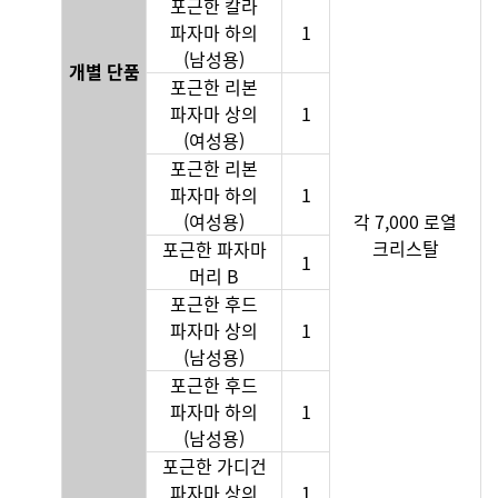
포근한 칼라
파자마 하의
1
(남성용)
개별 단품
포근한 리본
파자마 상의
1
(여성용)
포근한 리본
파자마 하의
1
(여성용)
각 7,000 로열
크리스탈
포근한 파자마
1
머리 B
포근한 후드
파자마 상의
1
(남성용)
포근한 후드
파자마 하의
1
(남성용)
포근한 가디건
파자마 상의
1