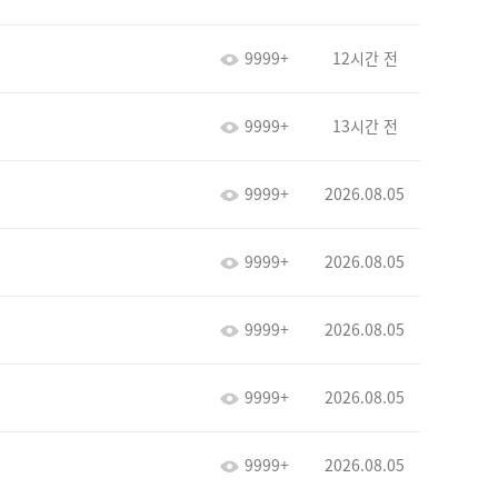
9999+
12시간 전
9999+
13시간 전
9999+
2026.08.05
9999+
2026.08.05
9999+
2026.08.05
9999+
2026.08.05
9999+
2026.08.05