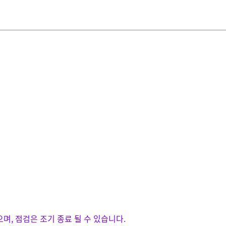
며, 점검은 조기 종료 될 수 있습니다.