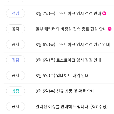
8월 7일(금) 로스트아크 임시 점검 안내
점검
일부 캐릭터의 비정상 접속 종료 현상 안내
공지
8월 6일(목) 로스트아크 임시 점검 완료 안내
공지
8월 6일(목) 로스트아크 임시 점검 안내
점검
8월 5일(수) 업데이트 내역 안내
공지
8월 5일(수) 신규 상품 및 확률 안내
상점
알려진 이슈를 안내해 드립니다. (8/7 수정)
공지