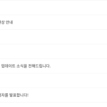
현상 안내
규 업데이트 소식을 전해드립니다.
당첨자를 발표합니다!