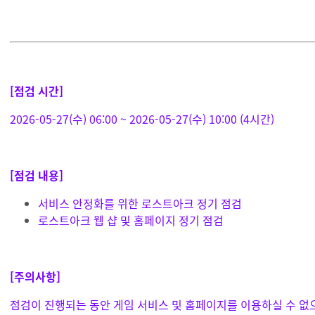
[점검 시간]
2026-05-27(수) 06:00 ~ 2026-05-27(수) 10:00 (4시간)
[점검 내용]
서비스 안정화를 위한 로스트아크 정기 점검
로스트아크 웹 샵 및 홈페이지 정기 점검
[주의사항]
점검이 진행되는 동안 게임 서비스 및 홈페이지를 이용하실 수 없으