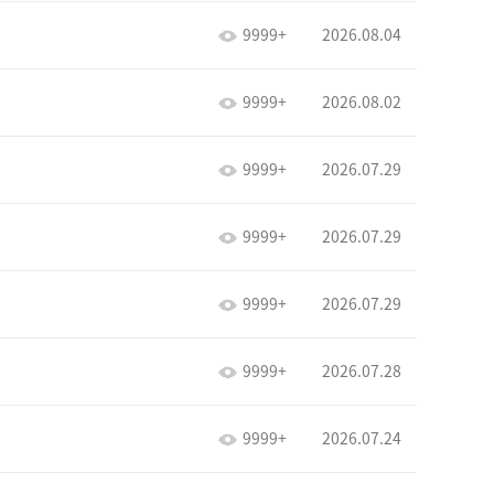
9999+
2026.08.04
9999+
2026.08.02
9999+
2026.07.29
9999+
2026.07.29
9999+
2026.07.29
9999+
2026.07.28
9999+
2026.07.24