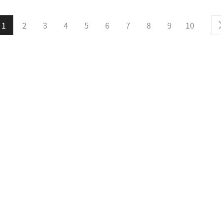
1
2
3
4
5
6
7
8
9
10