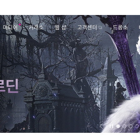
미디어
거래소
웹 샵
고객센터
드롭스