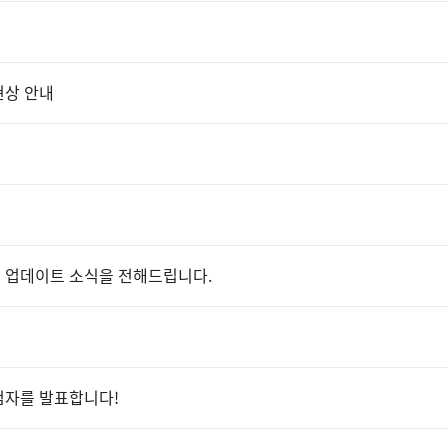
현상 안내
규 업데이트 소식을 전해드립니다.
당첨자를 발표합니다!