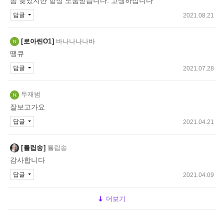
좀 늦었지만 항상 도움받습니다. 고생하십니다
답글
2021.08.21
로아린O1
바나나나나바
땡큐
답글
2021.07.28
두재범
잘보고가요
답글
2021.04.21
튤립송
튤립송
감사합니다
답글
2021.04.09
더보기