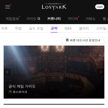
상
대
게임정보
가이드
커뮤니티
미디어
거래소
웹 
단
메
서
자유
직업
길드 모집
공략
Q&A
갤러리
스타일 
메
뉴
브
공
뉴
베른 대도서관 운영안내
략
메
게
뉴
시
판
공식 게임 가이드
로스트아크