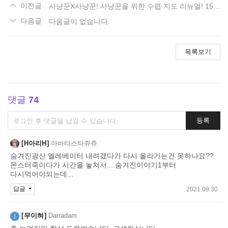
사냥꾼X사냥꾼! 사냥꾼을 위한 수렵 지도 리뉴얼! 15. 볼다이크 편.
다음글이 없습니다.
목록보기
댓글
74
댓
등록
글
쓰
H아리H
아바타스타쥬쥬
기
숨겨진광산 엘레베이터 내려갰다가 다시 올라가는건 못하나요??
몬스터죽이다가 시간을 놓쳐서....숨겨진이야기1부터
다시먹어야되는데...
답글
2021.09.30
무이혀
Darradam