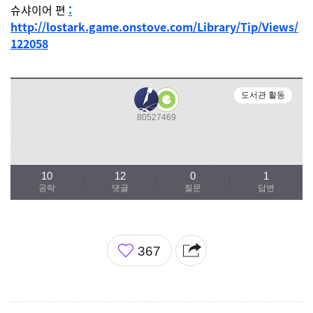
슈샤이어 편
:
http://lostark.game.onstove.com/Library/Tip/Views/
122058
도서관 활동
80527469
10
12
0
1
공략
댓글
질문
답변
좋
367
아
요