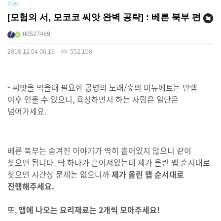
기타
[모험의 서, 모코코 씨앗 완벽 공략] : 베른 북부 편
80527469
2018.12.04 06:19
552,108
- 씨앗을 먹을때 필요한 공명의 노래/숲의 미뉴에트는 만렙
이후 얻을 수 있으니, 육성하면서 하는 사람은 일단은
넘어가세요.
베른
북부는 숨겨진 이야기가 딱히 흩어있지 않으니 같이
찾으면 됩니다. 딱 하나가 흩어져있는데 제가 올린 맵 순서대로
찾으면 시간상 문제는 없으니까
제가 올린 맵 순서대로
진행해주세요.
또,
맵에 나오는 요리재료는
2개씩
모아주세요!