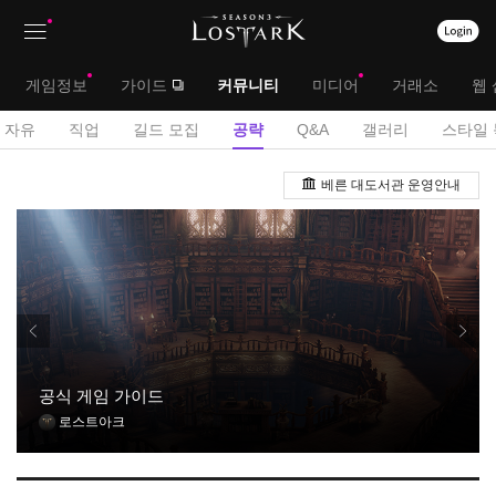
상
대
게임정보
가이드
커뮤니티
미디어
거래소
웹 
단
메
서
자유
직업
길드 모집
공략
Q&A
갤러리
스타일 
메
뉴
브
공
뉴
베른 대도서관 운영안내
략
메
게
뉴
시
판
공식 게임 가이드
로스트아크