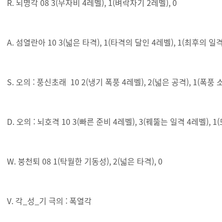
R. 뇌명각 08 3(무자비 4레벨), 1(벼락차기 2레벨), 0
A. 섬열란아 10 3(넓은 타격), 1(타격의 달인 4레벨), 1(최후의 일
S. 오의 : 풍신초래 10 2(냉기 폭풍 4레벨), 2(넓은 공격), 1(폭풍 
D. 오의 : 뇌호격 10 3(빠른 준비 4레벨), 3(꿰뚫는 일격 4레벨), 
W. 붕천퇴 08 1(탁월한 기동성), 2(넓은 타격), 0
V. 각_성_기 극의 : 폭열각