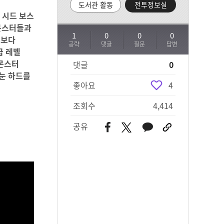
도서관 활동
전투정보실
 시드 보스
 몬스터들과
1
0
0
0
 보다
공략
댓글
질문
답변
급 레벨
 몬스터
댓글
0
 눈 하드를
좋아요
4
조회수
4,414
공유