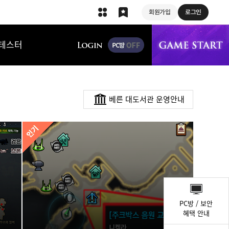
회원가입
로그인
상단 메뉴
테스터
베른 대도서관 운영안내
퀵
메
PC방 / 보안
뉴
혜택 안내