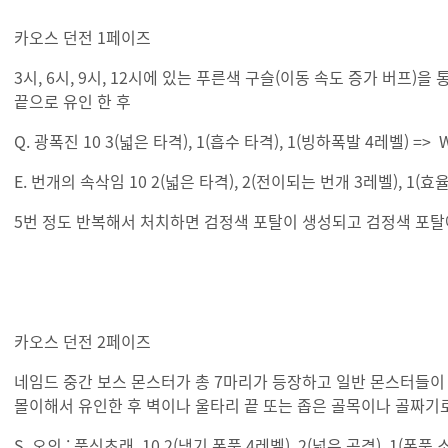
카오스 던전 1페이즈
3시, 6시, 9시, 12시에 있는 푸른색 구슬(이동 속도 증가 버프
끝으로 유인 한 후
Q. 광폭진 10 3(넓은 타격), 1(흡수 타격), 1(빙하폭발 4레벨) =>
E. 번개의 속삭임 10 2(넓은 타격), 2(전이되는 번개 3레벨), 
5번 정도 반복해서 처치하면 검정색 포탈이 생성되고 검정색 포탈
카오스 던전 2페이즈
네임드 중간 보스 몬스터가 총 7마리가 등장하고 일반 몬스터들이 
몰이해서 유인한 후 벽이나 울타리 끝 또는 좁은 골목이나 골짜기
S. 오의 : 풍신초래 10 2(냉기 폭풍 4레벨), 2(넓은 공격), 1(폭풍 