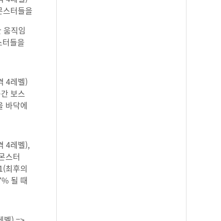
 몬스터들을
볍한 움직임
 몬스터들을
격 4레벨)
중간 보스
을 바닥에
격 4레벨),
 몬스터
 1(최후의
% 될 때
레벨) =>