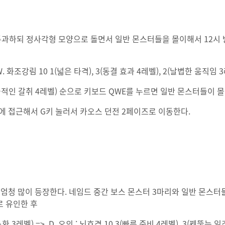
)을 통과하되 정사각형 모양으로 돌면서 일반 몬스터들을 몰이해서 12시
 W. 화조강림 10 1(넓은 타격), 3(동결 효과 4레벨), 2(날볍한 움직임 3
1(효율적인 갈취 4레벨) 순으로 키보드 QWE를 누르면 일반 몬스터들이 
에 접근해서 G키 눌러서 카오스 던전 2페이즈로 이동한다.
엄청 많이 등장한다. 네임드 중간 보스 몬스터 3마리와 일반 몬스터
로 유인한 후
소환 3레벨) => D. 오의 : 뇌호격 10 3(빠른 준비 4레벨), 3(꿰뚫는 일