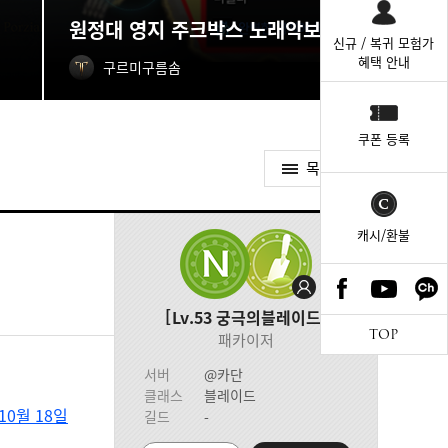
원정대 영지 주크박스 노래악보 획득처
신규 / 복귀 모험가
혜택 안내
구르미구름솜
쿠폰 등록
목록가기
캐시/환불
Lv.53
궁극의블레이드
TOP
패카이저
서버
@카단
클래스
블레이드
10월 18일
길드
-