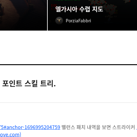
엘가시아 수렵 지도
PorziaFabbri
 포인트 스킬 트리.
575#anchor-1696995204759
밸런스 패치 내역을 보면 스트라이커
ve.com)