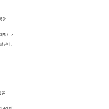
 방향
레벨) =>
몰살된다.
들을
격 4레벨)