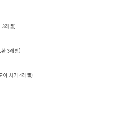
격 3레벨)
소환 3레벨)
1(모아 차기 4레벨)