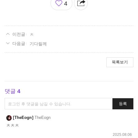
4
아
요
ㅊ
기다릴께
목록보기
댓글
4
댓
등록
글
쓰
TheEogn
TheEogn
기
ㅊㅊㅊ
2025.08.06