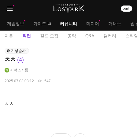
상
대
게임정보
가이드
커뮤니티
미디어
거래소
웹 
단
메
서
자유
직업
길드 모집
공략
Q&A
갤러리
스타일
메
뉴
브
직
뉴
기상술사
업
메
ㅊㅊ
4
게
뉴
시
시너스지롱
판
2025.07.03 03:12
547
ㅊㅊ
좋