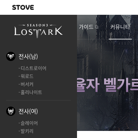
내비게이션
이
벤
새소식
게임정보
가이드
커뮤니티
트
&
업
데
전사(남)
이
디스트로이어
트
워로드
버서커
홀리나이트
전사(여)
슬레이어
발키리