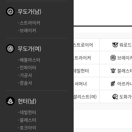
무도가(남)
스트라이커
브레이커
전사(남)
디스트로이어
워로드
무도가(여)
무도가(남)
스트라이커
브레이
배틀마스터
인파이터
헌터(남)
데빌헌터
블래스
기공사
창술사
바드
서머너
아르카
소울이터
스페셜리스트(여)
도화가
헌터(남)
데빌헌터
블래스터
최신순
좋아요순
호크아이