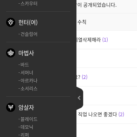
스카우터
클래스 스킬 영상이 공개되었습니다.
공지
직업게시판 이용 수칙
헌터(여)
공지
건슬링어
《■■■■|ㅡ●▅█▅▇▆▅▇ 예열삭제해라
1
마법사
cc
6
바드
서머너
다시 컴백할 이유가 뭐 있을까요?
2
아르카나
소서리스
발키리 사전예약없이...
3
암살자
새로운 직업으로 레이피어 쓰는 직업 나오면 좋겠다
2
블레이드
데모닉
ㅊㅊ
3
리퍼