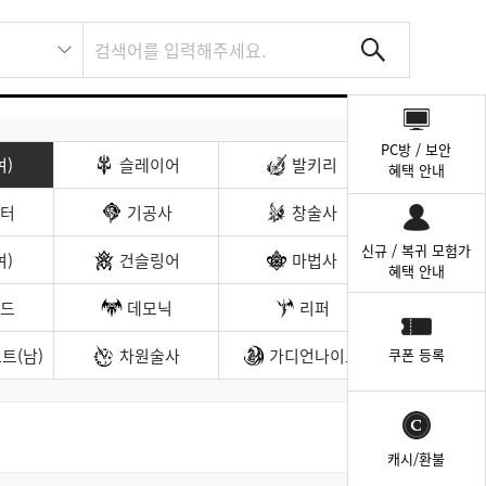
퀵
메
PC방 / 보안
뉴
여)
슬레이어
발키리
혜택 안내
터
기공사
창술사
신규 / 복귀 모험가
여)
건슬링어
마법사
혜택 안내
드
데모닉
리퍼
트(남)
차원술사
가디언나이트
쿠폰 등록
캐시/환불