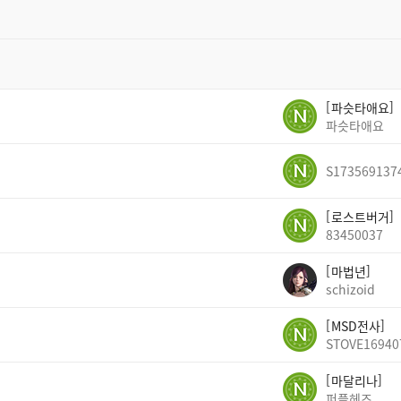
파슷타애요
파슷타애요
S173569137
로스트버거
83450037
마법년
schizoid
MSD전사
STOVE16940
마달리나
퍼플헤즈