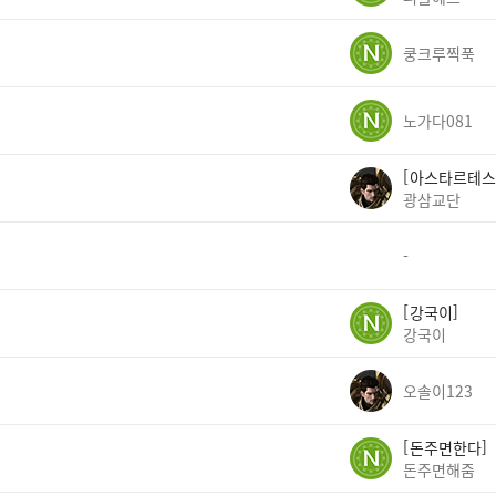
쿵크루찍푹
노가다081
아스타르테스
광삼교단
-
강국이
강국이
오솔이123
돈주면한다
돈주면해줌