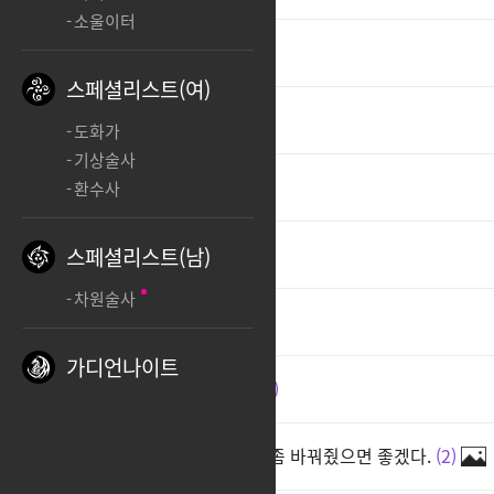
소울이터
ㅊㅊ
1
스페셜리스트(여)
ㅊㅊ
2
도화가
기상술사
여로드 출시 해줭
1
환수사
ㅊㅊ
3
스페셜리스트(남)
차원술사
출석
2
가디언나이트
여자 워로드 출시기원 1일차
2
캐선창에 있는 슬레 앉은 모습 좀 바꿔줬으면 좋겠다.
2