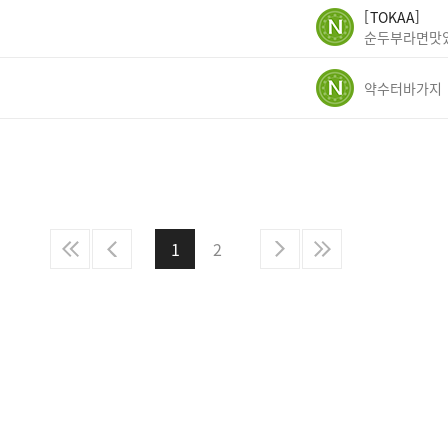
TOKAA
순두부라면맛
약수터바가지
1
2