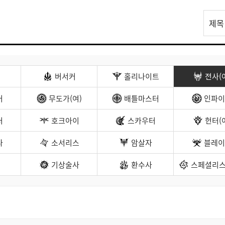
리
제목
스
트
검
색
버서커
홀리나이트
전사(
커
무도가(여)
배틀마스터
인파이
터
호크아이
스카우터
헌터(
나
소서리스
암살자
블레이
기상술사
환수사
스페셜리스