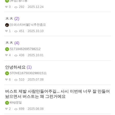
푸짐
응디뇽
0
292
2025.12.24
ㅊㅊ
2
슈퍼스타버블
닉추천좀요
1
451
2025.10.10
ㅊㅊ
4
S1718462695798212
4
436
2025.10.01
안녕하세요
1
STOVE167503029801511
6
510
2025.07.08
버스트 제발 사람만들어주길... 사시 이번에 너무 잘 만들어
놨으면서 버스트는 왜 그런거에요
king영일
2
699
2025.06.08