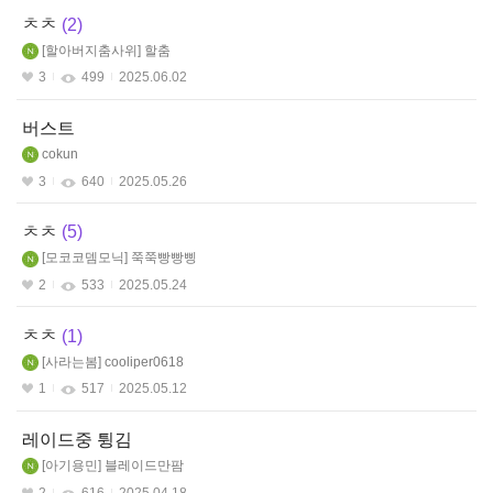
ㅊㅊ
2
할아버지춤사위
할춤
3
499
2025.06.02
버스트
cokun
3
640
2025.05.26
ㅊㅊ
5
모코코뎀모닉
쭉쭉빵빵삥
2
533
2025.05.24
ㅊㅊ
1
사라는봄
cooliper0618
1
517
2025.05.12
레이드중 튕김
아기용민
블레이드만팜
2
616
2025.04.18