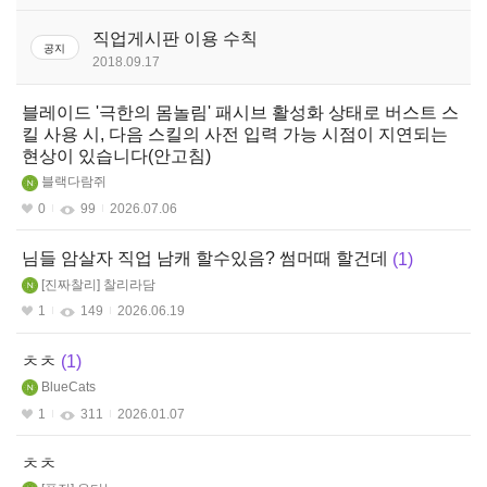
판
스페셜리스트(여)
직업게시판 이용 수칙
공지
2018.09.17
스페셜리스트(남)
블레이드 '극한의 몸놀림' 패시브 활성화 상태로 버스트 스
가디언나이트
킬 사용 시, 다음 스킬의 사전 입력 가능 시점이 지연되는
현상이 있습니다(안고침)
블랙다람쥐
0
99
2026.07.06
님들 암살자 직업 남캐 할수있음? 썸머때 할건데
1
진짜찰리
찰리라담
1
149
2026.06.19
ㅊㅊ
1
BlueCats
1
311
2026.01.07
ㅊㅊ