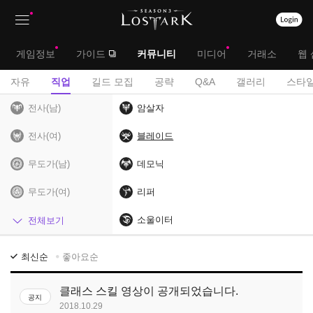
상
대
게임정보
가이드
커뮤니티
미디어
거래소
웹 
단
메
서
자유
직업
길드 모집
공략
Q&A
갤러리
스타일
메
뉴
브
전사(남)
암살자
뉴
메
전사(여)
블레이드
뉴
무도가(남)
데모닉
무도가(여)
리퍼
헌터(남)
소울이터
전체보기
헌터(여)
직
최신순
좋아요순
업
마법사
게
클래스 스킬 영상이 공개되었습니다.
공지
시
암살자
2018.10.29