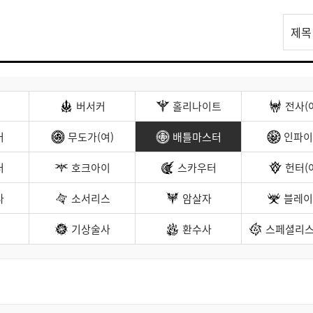
리
제목
스
트
검
색
버서커
홀리나이트
전사(
커
무도가(여)
배틀마스터
인파이
터
호크아이
스카우터
헌터(
나
소서리스
암살자
블레이
기상술사
환수사
스페셜리스