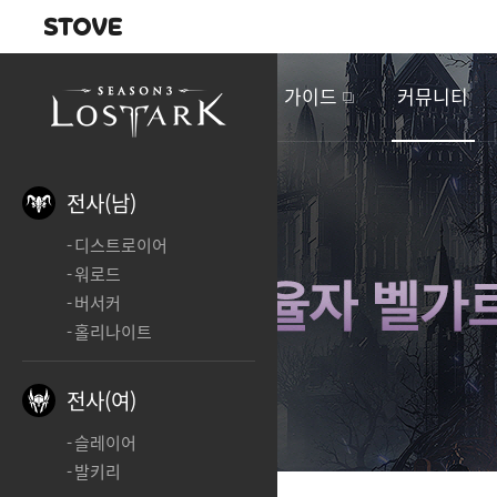
내비게이션
이
벤
새소식
게임정보
가이드
커뮤니티
트
&
업
데
전사(남)
이
디스트로이어
트
워로드
버서커
홀리나이트
전사(여)
슬레이어
발키리