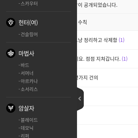
스카우터
클래스 스킬 영상이 공개되었습니다.
공지
직업게시판 이용 수칙
헌터(여)
공지
건슬링어
여지껏 한 4천은 쓴거 같은데 그냥 정리하고 삭제함
1
마법사
배마는 거의 유기나 다름이 없네요. 점점 지쳐갑니다.
1
바드
서머너
오의 배마 아크그리드에 대한 몇가지 건의
아르카나
소서리스
가입했습니다
암살자
ㅊㅊㅊ
3
블레이드
데모닉
ㅇ
2
리퍼