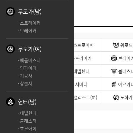
무도가(남)
스트라이커
브레이커
전사(남)
디스트로이어
워로드
무도가(여)
무도가(남)
스트라이커
브레이
배틀마스터
인파이터
헌터(남)
데빌헌터
블래스
기공사
창술사
바드
서머너
아르카
소울이터
스페셜리스트(여)
도화가
헌터(남)
데빌헌터
블래스터
최신순
좋아요순
호크아이