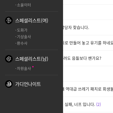
소울이터
배마 삭제좀 해주세요
3
스페셜리스트(여)
캐릭터 쓰레기 만들고 도망간 담당자 찾습니다.
도화가
기상술사
2025.02.26 담당자 결국 이따위로 만들어 놓고 유기를 하네요
환수사
초심 뭉가인데 백어택으로 안때려도 음돌보다 쌘가요?
스페셜리스트(남)
차원술사
배마 과소비 롤백해주세요
가디언나이트
2025.02.26 배마 담당자에 의해 역대급 쓰레기 패치로 회생
2025.02.26 구조개선은 최악의 실패, 너프 입니다.
2