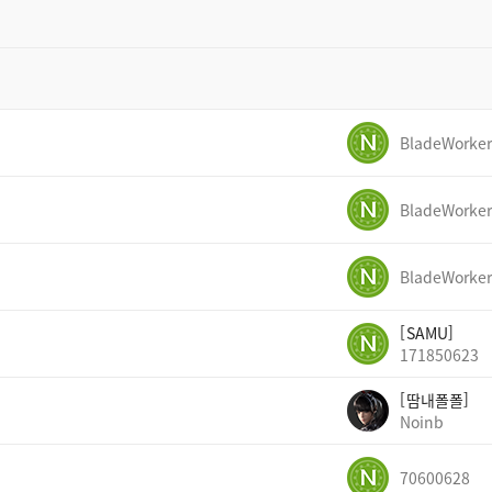
BladeWorker
BladeWorker
BladeWorker
SAMU
171850623
땀내폴폴
Noinb
70600628