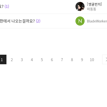
맹귤펀치
요?
1
마동동
구한테서 나오는걸까요?
2
BladeWorker
1
2
3
4
5
6
7
8
9
10