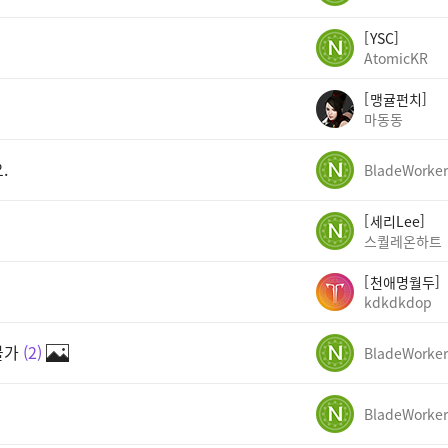
YSC
AtomicKR
맹귤펀치
마동동
.
BladeWorker
세리Lee
스퀄레온하트
천애명월두
kdkdkdop
불가
2
BladeWorker
BladeWorker