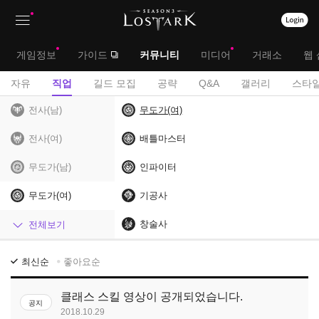
상
대
게임정보
가이드
커뮤니티
미디어
거래소
웹 
단
메
서
자유
직업
길드 모집
공략
Q&A
갤러리
스타일
메
뉴
브
전사(남)
무도가(여)
뉴
메
전사(여)
배틀마스터
뉴
무도가(남)
인파이터
무도가(여)
기공사
헌터(남)
창술사
전체보기
헌터(여)
직
최신순
좋아요순
업
마법사
게
클래스 스킬 영상이 공개되었습니다.
공지
시
암살자
2018.10.29