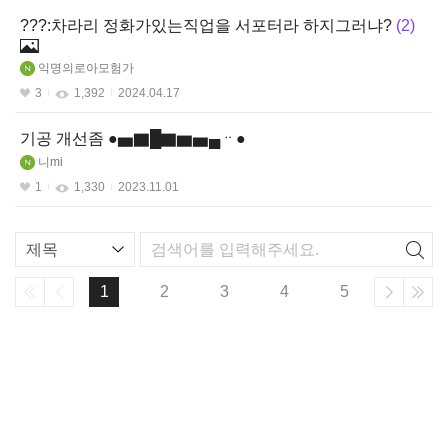
???:차라리 정화가있는직업을 서포터라 하지그러냐?
2
익명의로아모험가
3
1,392
2024.04.17
기공 개선좀 ●▅▇█▇▆▅▄ᆢ●
니mi
1
1,330
2023.11.01
리
스
트
1
2
3
4
5
검
색