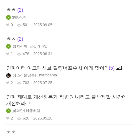
ㅊㅊ
2
qrg0404
0
501
2025.09.05
ㅊㅅ
2
참치찌찌
김삿가아앗
1
478
2025.08.31
인파이터 아크패시브 딜량너프수치 이게 맞아?
5
상스러운땅콩
Entarocamo
2
703
2025.07.25
인파 제대로 개선하든가 직변권 내라고 글삭제할 시간에
개선해라고
꽃화란
허랭허랭
2
626
2025.05.26
ㅊㅊ