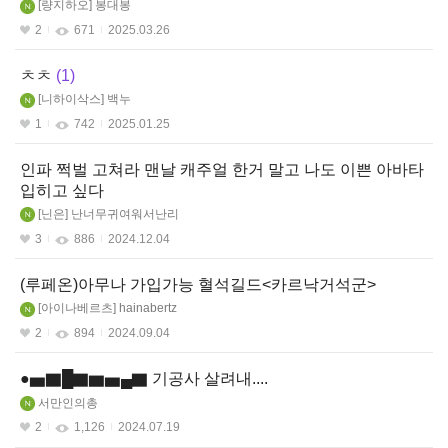
량지하오
봉대봉
2
671
2025.03.26
ㅊㅊ
1
니하이삭스
백누
1
742
2025.01.25
인파 쩍벌 고쳐라 맨날 캐주얼 한거 말고 나도 이쁜 아바타
입히고 싶다
닌은
난너무귀여워서난리
3
886
2024.12.04
(루페온)아무나 가입가능 혈석길드<카르낙거석군>
아이나베르츠
hainabertz
2
894
2024.09.04
●▅▇█▇▆▅▄▇ 기공사 살려내....
서만인의총
2
1,126
2024.07.19