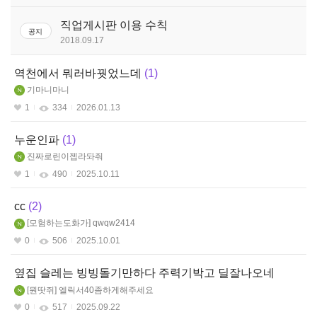
판
스페셜리스트(여)
직업게시판 이용 수칙
공지
2018.09.17
스페셜리스트(남)
역천에서 뭐러바꿧었느데
1
가디언나이트
기마니마니
1
334
2026.01.13
누운인파
1
진짜로린이젭라돠줘
1
490
2025.10.11
cc
2
모험하는도화가
qwqw2414
0
506
2025.10.01
옆집 슬레는 빙빙돌기만하다 주력기박고 딜잘나오네
뭔땃쥐
엘릭서40좀하게해주세요
0
517
2025.09.22