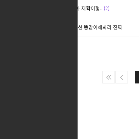
진짜 인파 ** 같아서 접을거 같아 재학이형..
2
전재학 이거보고도 패싱이나 개선 똥같이해봐라 진짜