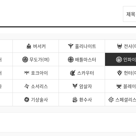
리
제목
스
트
검
색
버서커
홀리나이트
전사(
커
무도가(여)
배틀마스터
인파이
터
호크아이
스카우터
헌터(
나
소서리스
암살자
블레이
기상술사
환수사
스페셜리스