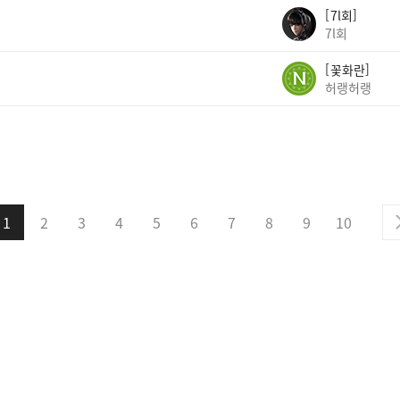
7l회
7l회
꽃화란
허랭허랭
1
2
3
4
5
6
7
8
9
10