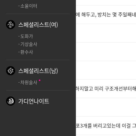
소울이터
직업구조 개박살 내는 건 3일만에 해두고, 방치는 몇 주일째
스페셜리스트(여)
누울게 다음은 본사앞이다
도화가
기상술사
게임이 더럽네
환수사
재학아 그냥 내려와
2
스페셜리스트(남)
차원술사
아크그리드로 구조쳐 바꿀라고하지말고 미리 구조개선부터해
가디언나이트
직변권내라 그냥 혼나기전에
진짜 대단하다 와 주력기3개 트포3개를 버리고있는데 이걸 