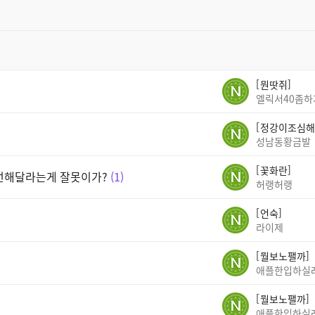
뭔땃쥐
엘릭서40좀
정강이조심해
성남동황금발
꽃화란
선해달라는게 잘못이가?
1
허랭허랭
언숙
라이제
뭘보노팰까
애플한입하실
뭘보노팰까
애플한입하실