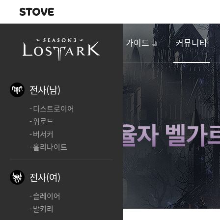
내비게이션
이
벤
새소식
게임정보
가이드
커뮤니티
트
&
업
데
전사(남)
이
디스트로이어
트
워로드
버서커
홀리나이트
전사(여)
슬레이어
발키리