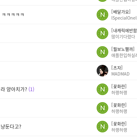
배달가요
네 ㅋㅋㅋㅋㅋ
lSpecialOnel
내캐릭에반함
많이기다렸다
뭘보노팰까
애플한입하실
츠자
MADMAD
꽃화란
라 양아치가?
1
허랭허랭
꽃화란
허랭허랭
꽃화란
그냥둔다고?
허랭허랭