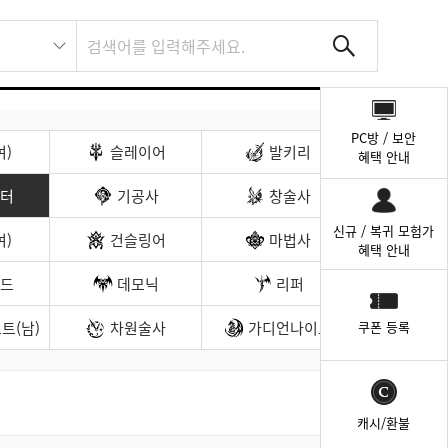
퀵
메
PC방 / 보안
뉴
여)
슬레이어
발키리
혜택 안내
터
기공사
창술사
신규 / 복귀 모험가
여)
건슬링어
마법사
혜택 안내
드
데모닉
리퍼
트(남)
차원술사
가디언나이트
쿠폰 등록
캐시/환불