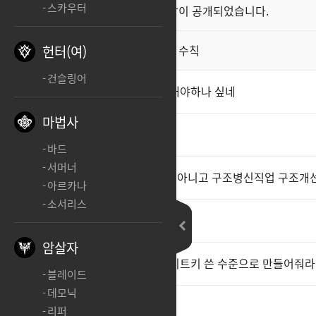
스카우터
클래스 스킬 영상이 공개되었습니다.
공지
직업게시판 이용 수칙
헌터(여)
공지
건슬링어
스트레스 받으면서 까지 겜을 해야하나 싶네
마법사
ㅊㅊ
2
바드
서머너
직변권내라 그냥 장난치는것도 아니고 구조병신직업 구조개
아르카나
소서리스
ㅊㅊ
2
암살자
어차피 밸패 개판난거 전부다 치트키 쓴 수준으로 만들어줘라
블레이드
데모닉
스마게야 봐라
리퍼