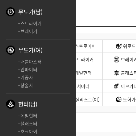
무도가(남)
스트라이커
브레이커
전사(남)
디스트로이어
워로드
무도가(여)
무도가(남)
스트라이커
브레이
배틀마스터
인파이터
헌터(남)
데빌헌터
블래스
기공사
창술사
바드
서머너
아르카
소울이터
스페셜리스트(여)
도화가
헌터(남)
데빌헌터
블래스터
최신순
좋아요순
호크아이