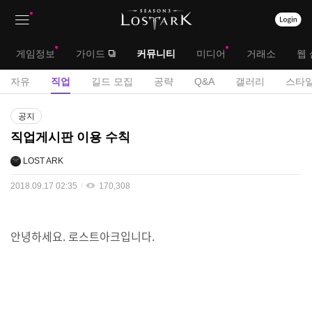
상
대
게임정보
가이드
커뮤니티
미디어
거래소
웹 
단
메
서
자유
직업
길드 모집
공략
Q&A
갤러리
스타일
메
뉴
브
게
뉴
공지
시
메
직업게시판 이용 수칙
판
뉴
LOST ARK
2018.09.17 02:35
170,308
안녕하세요. 로스트아크입니다.