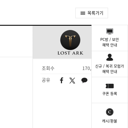
목록가기
퀵
메
PC방 / 보안
뉴
혜택 안내
신규 / 복귀 모험가
조회수
170,393
혜택 안내
공유
쿠폰 등록
캐시/환불