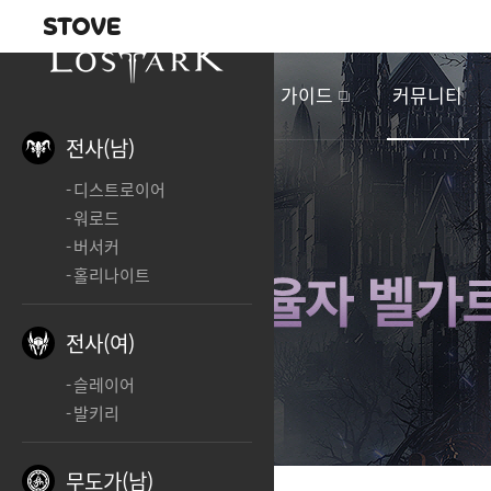
내비게이션
이
벤
새소식
게임정보
가이드
커뮤니티
트
&
전사(남)
업
디스트로이어
데
워로드
이
버서커
트
홀리나이트
전사(여)
슬레이어
발키리
무도가(남)