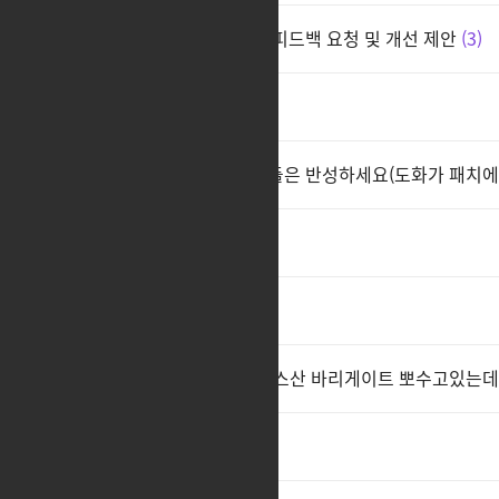
도화가 아크패시브 변경 관련, 피드백 요청 및 개선 제안
3
도화가 진짜 개선해야된다
5
도화가 밸런스 기획자, 개발자들은 반성하세요(도화가 패치에
dbxkw
3
ccc
3
현시각 카제로스 채널1 자고라스산 바리게이트 뽀수고있는데
ㅊㅊ
2