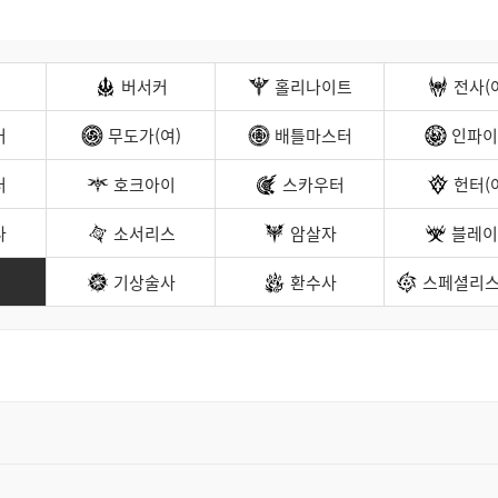
트
검
색
버서커
홀리나이트
전사(
커
무도가(여)
배틀마스터
인파이
터
호크아이
스카우터
헌터(
나
소서리스
암살자
블레이
기상술사
환수사
스페셜리스