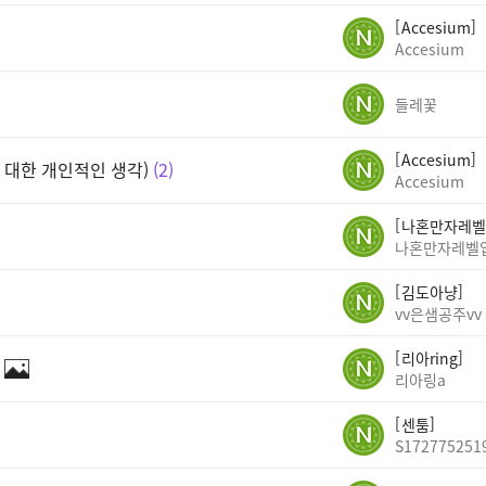
Accesium
Accesium
들레꽃
Accesium
 대한 개인적인 생각)
2
Accesium
나혼만자레벨
나혼만자레벨
김도아냥
vv은샘공주vv
리아ring
리아링a
센툼
S172775251