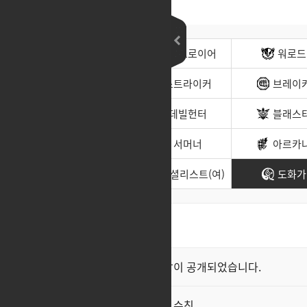
전사(남)
디스트로이어
워로드
무도가(남)
스트라이커
브레이
헌터(남)
데빌헌터
블래스
바드
서머너
아르카
소울이터
스페셜리스트(여)
도화가
최신순
좋아요순
클래스 스킬 영상이 공개되었습니다.
공지
직업게시판 이용 수칙
공지