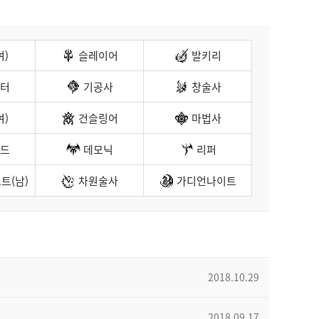
여)
슬레이어
발키리
터
기공사
창술사
여)
건슬링어
마법사
드
데모닉
리퍼
트(남)
차원술사
가디언나이트
2018.10.29
2018.09.17