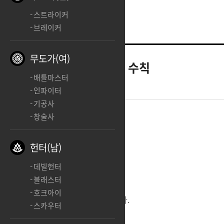
스트라이커
브레이커
무도가(여)
공지
직업게시판 이용 수칙
배틀마스터
2018.09.17 02:35
인파이터
기공사
창술사
안녕하세요. 로스트아크입니다.
헌터(남)
데빌헌터
블래스터
호크아이
게시판 이용 수칙을 안내해 드립니다.
스카우터