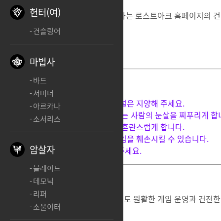
헌터(여)
모든 모험가 여러분들이 함께 이용하는 로스트아크 홈페이지의
건
건슬링어
너른 이해와 협조를 부탁드립니다.
마법사
바드
[게시판 이용 시 꼭 지켜주세요]
서머너
1. 다른 모험가에 대한 비방이나 욕설은 지양해 주세요.
아르카나
2. 사회 문화적 편견이 담긴 글은 보는 사람의
눈살을 찌푸리게 합
소서리스
3. 잘못된 허위 정보는 많은 사람을 혼란스럽게 합니다.
4. 부적절한 상업적 목적의 글은 게임을 훼손시킬 수 있습니다.
암살자
5. 타인의 저작권과 초상권을 지켜주세요.
블레이드
데모닉
리퍼
구체적으로 명시되지 않은 사항이라도 원활한 게임 운영과
건전한
소울이터
적절한 조치가 진행될 수 있습니다.