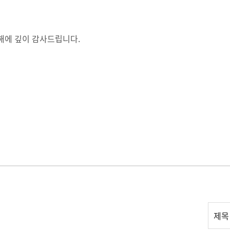
해에 깊이 감사드립니다.
리
제목
스