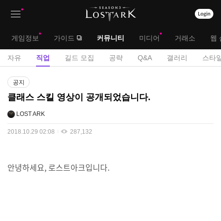
상
대
게임정보
가이드
커뮤니티
미디어
거래소
웹 
단
메
서
자유
직업
길드 모집
공략
Q&A
갤러리
스타일
메
뉴
브
게
뉴
공지
시
메
클래스 스킬 영상이 공개되었습니다.
판
뉴
LOST ARK
2018.10.29 02:08
287,132
안녕하세요, 로스트아크입니다.