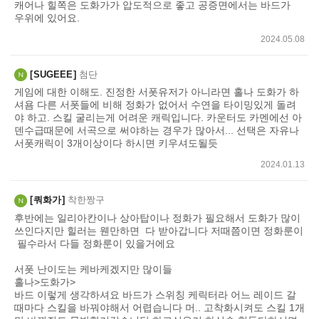
캐어나 힐쪽은 도화가가 압도적으로 좋고 공증면에서는 바드가
우위에 있어요.
2024.05.08
SUGEEE
첨단
게임에 대한 이해도. 진정한 서폿유저가 아니라면 홀나 도화가 하
셔욤 다른 서폿들에 비해 정화가 없어서 수연을 타이밍있게 돌려
야 하고. 스킬 굴리는게 어려운 캐릭입니다. 카운터도 카멘에선 아
덴수급때문에 서곡으로 써야하는 경우가 많아서... 선택은 자유나
서폿캐릭이 3개이상이다 하시면 키우셔도될듯
2024.01.13
쿼화가
착한짱구
후반에는 일리아칸이나 상아탑이나 정화가 필요해서 도화가 많이
쓰인다지만 힐러는 웬만하면 다 받아갑니다 저때쯤이면 정화룬이
필수라서 다들 정화룬이 있을거에요
서폿 난이도는 케바케겠지만 많이들
홀나>도화가>
바드 이렇게 생각하셔요 바드가 스위칭 케릭터라 어느 레이드 갈
때마다 스킬을 바꿔야해서 어렵습니다 머.. 고착화시켜도 스킬 1개