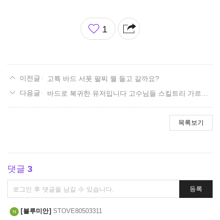
좋
1
아
요
고특 바드 서폿 팔찌 뭘 들고 갈까요?
바드로 복귀한 유저입니다 고수님들 스킬트리 가르쳐주세요
목록보기
댓글
3
댓
등록
글
쓰
블루미안
STOVE80503311
기