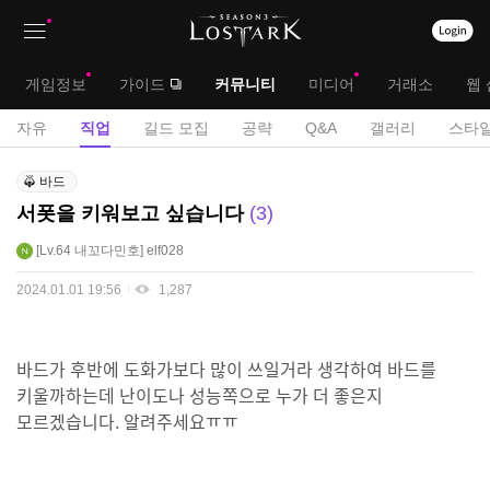
상
대
게임정보
가이드
커뮤니티
미디어
거래소
웹 
단
메
서
자유
직업
길드 모집
공략
Q&A
갤러리
스타일
메
뉴
브
직
뉴
바드
업
메
서폿을 키워보고 싶습니다
3
게
뉴
시
Lv.64
내꼬다민호
elf028
판
2024.01.01 19:56
1,287
바드가 후반에 도화가보다 많이 쓰일거라 생각하여 바드를
키울까하는데 난이도나 성능쪽으로 누가 더 좋은지
모르겠습니다. 알려주세요ㅠㅠ