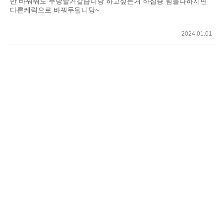
만 바꿔줘도 무방할거같습니당 하고싶은거 하십숑 힘들다하시면
다른케릭으로 바꿔두됩니당~
2024.01.01