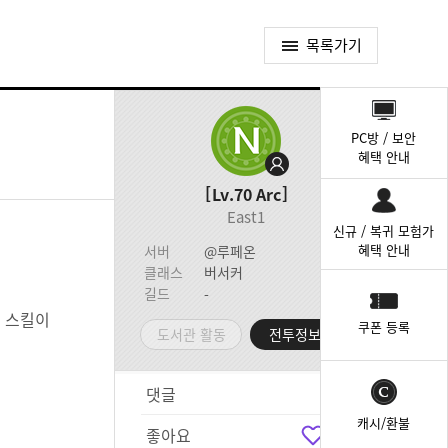
목록가기
퀵
메
PC방 / 보안
뉴
혜택 안내
Lv.70
Arc
East1
신규 / 복귀 모험가
혜택 안내
서버
@루페온
클래스
버서커
길드
-
력 스킬이
쿠폰 등록
도서관 활동
전투정보실
댓글
1
캐시/환불
좋아요
0