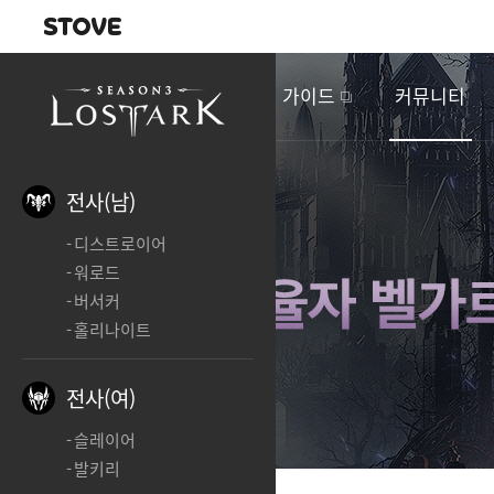
내비게이션
이
벤
새소식
게임정보
가이드
커뮤니티
트
&
업
데
전사(남)
이
디스트로이어
트
워로드
버서커
홀리나이트
전사(여)
슬레이어
발키리