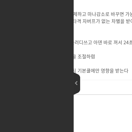
듄ebs
Bloodletter
1. 급소타격 트포들 전부 삭제하고 마나감소로 바꾸면 가
그럼 슬레이어들은 왜 급소타격 자버프가 없는 차별을 받
2.아덴 off 기능이 생기면 블러디쓰고 아덴 바로 꺼서 2
3. 사이클이 애매하면 특성을 조절하렴
4. 로아의 마나시스템은 오직 기본쿨에만 영향을 받는다