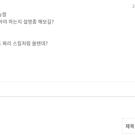
2
능함
아야 하는지 설명좀 해보길?
4초 짜리 스킬처럼 쓸텐데?
리
제목
스