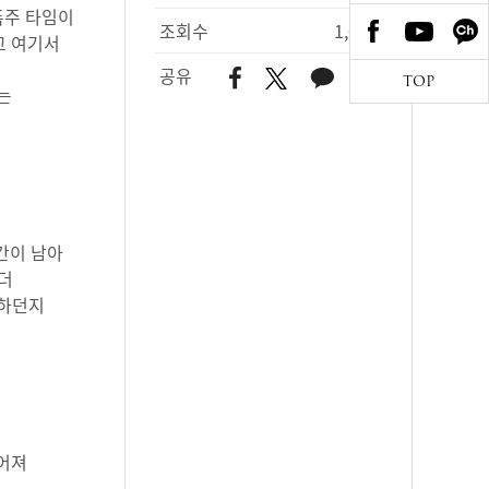
폭주 타임이
조회수
1,002
고 여기서
공유
TOP
는
간이 남아
 더
향하던지
루어져