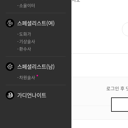
소울이터
스페셜리스트(여)
도화가
기상술사
환수사
댓글
1
스페셜리스트(남)
차원술사
댓
글
로그인 후 
쓰
가디언나이트
기
0
/ 200