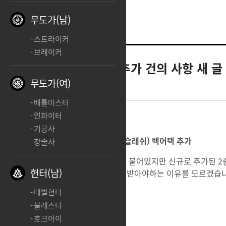
무도가(남)
스트라이커
브레이커
버서커
[버서커] 추가 건의 사항 새 글
무도가(여)
2023.01.21 22:31
배틀마스터
인파이터
기공사
1. 신스킬(오버드라이브, 브레이브 슬래쉬) 백어택 추가
창술사
버서커의 대부분의 스킬은 백어택이 붙어있지만 신규로 추가된 2
헌터(남)
백어택이 들어갔는데 버서커만 차별받아야하는 이유를 모르겠습
데빌헌터
블래스터
2. 비기 off 추가
호크아이