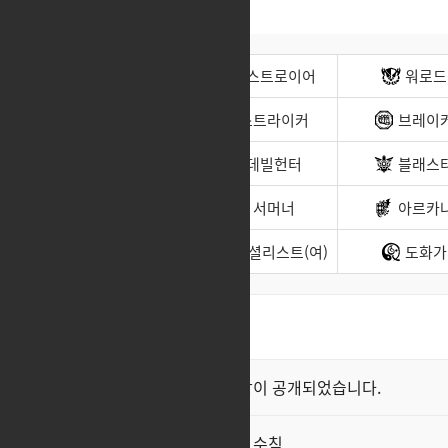
전사(남)
디스트로이어
워로드
무도가(남)
스트라이커
브레이
헌터(남)
데빌헌터
블래스
바드
서머너
아르카
소울이터
스페셜리스트(여)
도화가
최신순
좋아요순
클래스 스킬 영상이 공개되었습니다.
공지
직업게시판 이용 수칙
공지