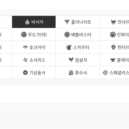
트
검
색
버서커
홀리나이트
전사(
커
무도가(여)
배틀마스터
인파이
터
호크아이
스카우터
헌터(
나
소서리스
암살자
블레이
기상술사
환수사
스페셜리스