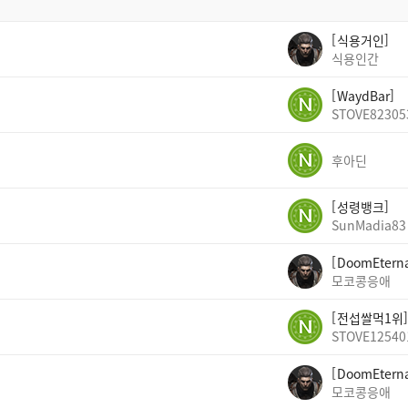
식용거인
식용인간
WaydBar
STOVE82305
후아딘
성령뱅크
SunMadia83
DoomEtern
모코콩응애
전섭쌀먹1위
STOVE12540
DoomEtern
모코콩응애