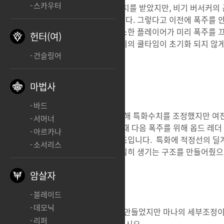
스카우터
폭주 아덴 수급과 지속시간 감소 패치를 받았지만, 비기 버서커의
어긋나면 상당시간을 허비하게 됩니다. 그렇다고 이전에 폭주를 
발생하는 딜로스가 심각합니다. 최소한 플레이어가 미리 폭주를 끄
헌터(여)
생각합니다. 대신 폭주시 블러디러쉬의 쿨타임이 초기화 되지 않
막았으면 합니다.
건슬링어
마법사
3. 특화수치의 모호성 해결
바드
아덴수급과 폭주문제를 해결하기위해 특화수치를 조정했지만 여전히 
서머너
그저 놀리는 시간만 증가합니다. 이때 다음 폭주를 위해 옵드 레더
아르카나
찍을수록 손해를 보는 기형적인 구조입니다. 특화에 적정선의 딜
소서리스
해서 특화수치에 따른 차별성이 확실히 생기는 구조를 만들어줬
암살자
4
. 마나소모개선
블레이드
데모닉
이번 패치로 24초 트리를 가능하게 만들었지만 마나의 세부조정
리퍼
딜사이클이 돌아갈수 있도록 해주십시오