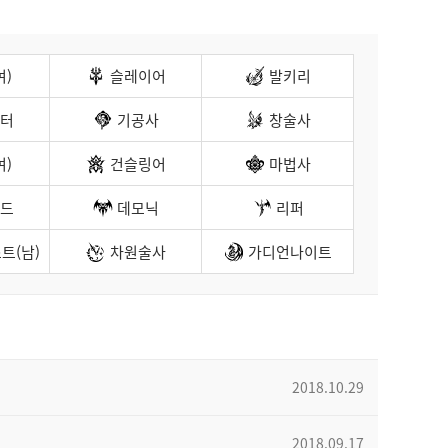
여)
슬레이어
발키리
터
기공사
창술사
여)
건슬링어
마법사
드
데모닉
리퍼
트(남)
차원술사
가디언나이트
2018.10.29
2018.09.17