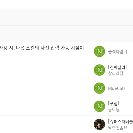
사용 시, 다음 스킬의 사전 입력 가능 시점이
블랙다람쥐
진짜찰리
찰리라담
BlueCats
푸짐
응디뇽
슈퍼스타버블
닉추천좀요