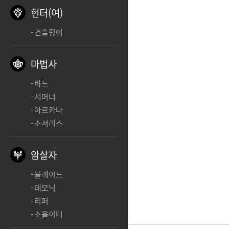
헌터(여)
[
클래스 스킬 영상 바로가기
]
건슬링어
마법사
감사합니다.
바드
서머너
아르카나
소서리스
암살자
블레이드
데모닉
리퍼
소울이터