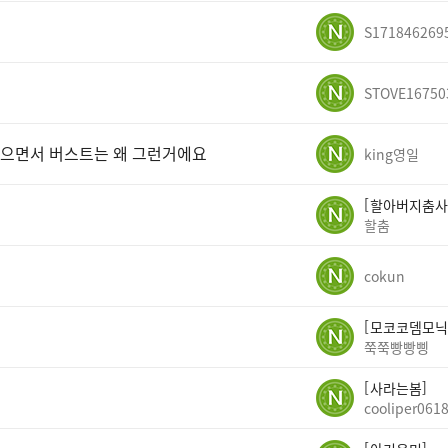
S171846269
STOVE16750
 놨으면서 버스트는 왜 그런거에요
king영일
할아버지춤사
할춤
cokun
모코코뎀모닉
쭉쭉빵빵삥
사라는봄
cooliper061