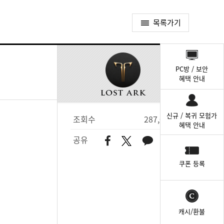
목록가기
퀵
메
PC방 / 보안
뉴
혜택 안내
신규 / 복귀 모험가
조회수
287,077
혜택 안내
공유
쿠폰 등록
캐시/환불