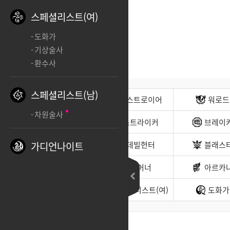
스페셜리스트(여)
도화가
기상술사
환수사
스페셜리스트(남)
전사(남)
디스트로이어
워로드
차원술사
무도가(남)
스트라이커
브레이
헌터(남)
데빌헌터
블래스
가디언나이트
바드
서머너
아르카
소울이터
스페셜리스트(여)
도화가