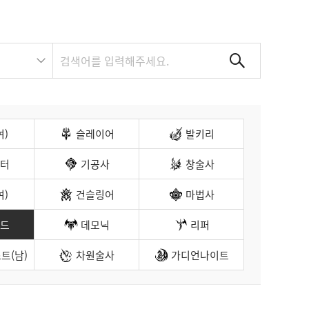
여)
슬레이어
발키리
터
기공사
창술사
여)
건슬링어
마법사
드
데모닉
리퍼
트(남)
차원술사
가디언나이트