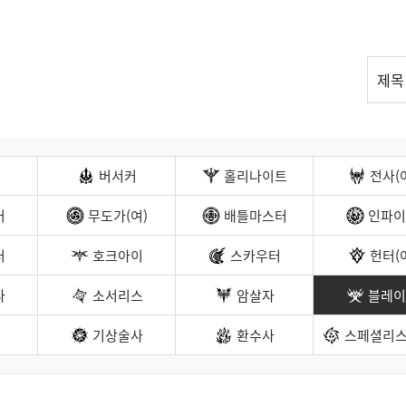
리
제목
스
트
검
색
버서커
홀리나이트
전사(
커
무도가(여)
배틀마스터
인파이
터
호크아이
스카우터
헌터(
나
소서리스
암살자
블레이
기상술사
환수사
스페셜리스