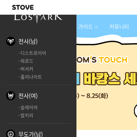
내비게이션
이
벤
새소식
게임정보
가이드
커뮤니티
트
&
전사(남)
업
디스트로이어
데
워로드
이
버서커
트
홀리나이트
전사(여)
슬레이어
발키리
무도가(남)