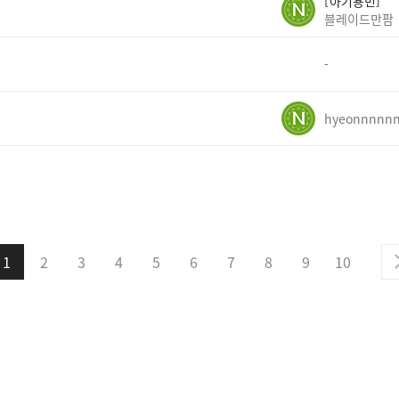
아기용민
블레이드만팜
-
hyeonnnnn
1
2
3
4
5
6
7
8
9
10