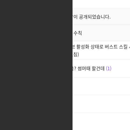
최신순
좋아요순
클래스 스킬 영상이 공개되었습니다.
공지
직업게시판 이용 수칙
공지
블레이드 '극한의 몸놀림' 패시브 활성화 상태로 버스트 스킬 
지연되는 현상이 있습니다(안고침)
님들 암살자 직업 남캐 할수있음? 썸머때 할건데
1
ㅊㅊ
1
ㅊㅊ
ㅊㅊ
2