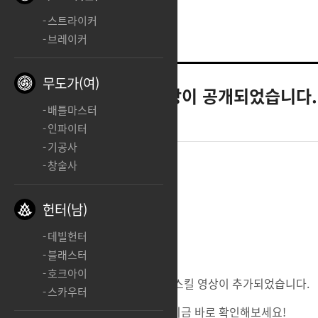
스트라이커
브레이커
무도가(여)
공지
클래스 스킬 영상이 공개되었습니다.
배틀마스터
2018.10.29 02:08
인파이터
기공사
창술사
안녕하세요, 로스트아크입니다.
헌터(남)
데빌헌터
블래스터
호크아이
클래스 소개 페이지에 각 클래스의 스킬 영상이 추가되었습니다.
스카우터
클래스들의 매력적인 스킬 영상을 지금 바로 확인해보세요!