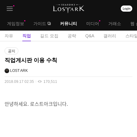
상
대
게임정보
가이드
커뮤니티
미디어
거래소
웹 
단
메
서
자유
직업
길드 모집
공략
Q&A
갤러리
스타일
메
뉴
브
게
뉴
공지
시
메
직업게시판 이용 수칙
판
뉴
LOST ARK
2018.09.17 02:35
170,511
안녕하세요. 로스트아크입니다.