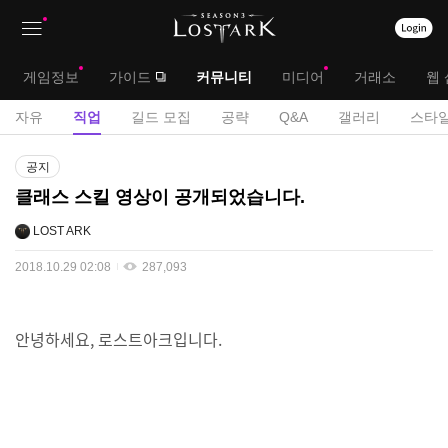
상
대
게임정보
가이드
커뮤니티
미디어
거래소
웹 
단
메
서
자유
직업
길드 모집
공략
Q&A
갤러리
스타일
메
뉴
브
게
뉴
공지
시
메
클래스 스킬 영상이 공개되었습니다.
판
뉴
LOST ARK
2018.10.29 02:08
287,093
안녕하세요, 로스트아크입니다.