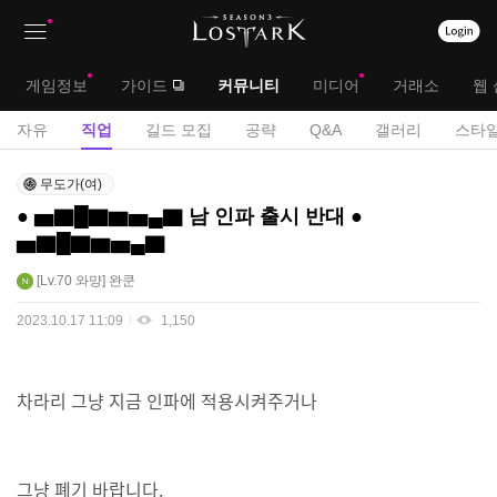
상
대
게임정보
가이드
커뮤니티
미디어
거래소
웹 
단
메
서
자유
직업
길드 모집
공략
Q&A
갤러리
스타일
메
뉴
브
직
뉴
무도가(여)
업
메
● ▅▇█▇▆▅▄▇ 남 인파 출시 반대 ●
게
▅▇█▇▆▅▄▇
뉴
시
판
Lv.70
와먕
완쿤
2023.10.17 11:09
1,150
차라리 그냥 지금 인파에 적용시켜주거나
그냥 폐기 바랍니다.