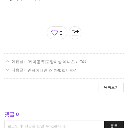
좋
0
아
요
[커마공유]고양이상 애니츠 ᓚᘏᗢ
인파이터만 왜 차별합니까?
목록보기
댓글
0
댓
등록