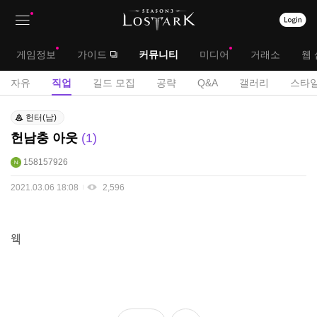
상
대
게임정보
가이드
커뮤니티
미디어
거래소
웹 
단
메
서
자유
직업
길드 모집
공략
Q&A
갤러리
스타일
메
뉴
브
직
뉴
헌터(남)
업
메
헌남충 아웃
1
게
뉴
시
158157926
판
2021.03.06 18:08
2,596
웩
좋