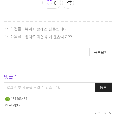
0
아
요
복귀자 클래스 질문입니다
헌터쪽 직업 뭐가 괜찮나요??
목록보기
댓글
1
댓
등록
글
쓰
151463484
기
정신병자
2021.07.15